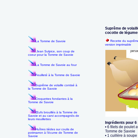
Suprême de volaill
cocotte de légumes
Recette du suprême
La Tomme de Savoie
version imprimable
Jean Sulpice, son coup de
coeur pour la Tomme de Savoie
La Tomme de Savoie au four
Feuilleté à la Tomme de Savoie
Suprême de volaille contisé à
la Tomme de Savoie
Croquettes fondantes à la
Tomme de Savoie
Œufs brouillés à la Tomme de
Savoie et au carvi accompagnés de
leurs mouillettes
Ingrédients pour 
• 6 filets de poulet
Huîtres tièdes sur coulis de
Tomme de Savoie
potimarron à l’écume de Tomme de
• 1 cuillère à soupe 
Savoie