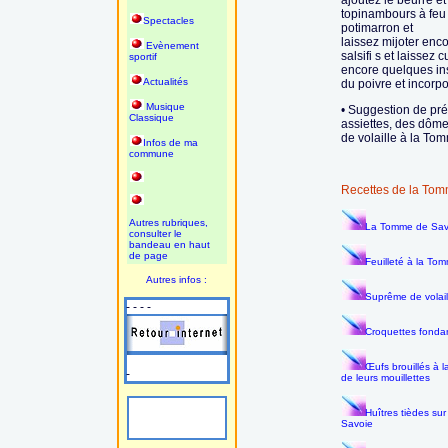
ajoutez le beurre et 
topinambours à feu
Spectacles
potimarron et
laissez mijoter enco
Evènement
salsifi s et laissez c
sportif
encore quelques ins
Actualités
du poivre et incorpo
Musique
• Suggestion de pr
Classique
assiettes, des dôm
de volaille à la T
Infos de ma
commune
Recettes de la To
Autres rubriques,
La Tomme de Savo
consulter le
bandeau en haut
de page
Feuilleté à la To
Autres infos :
Suprême de volai
- - - -
Croquettes fonda
Œufs brouillés à
-
de leurs mouillettes
Huîtres tièdes su
Savoie