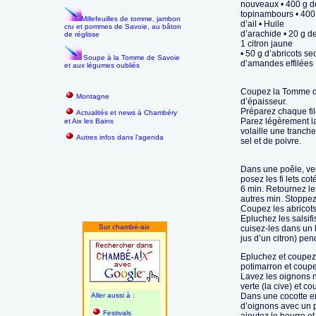
nouveaux • 400 g d
topinambours • 400 
Millefeuilles de tomme, jambon
d’ail • Huile
cru et pommes de Savoie, au bâton
d’arachide • 20 g de 
de réglisse
1 citron jaune
• 50 g d’abricots se
Soupe à la Tomme de Savoie
d’amandes effilées
et aux légumes oubliés
Coupez la Tomme d
Montagne
d’épaisseur.
Préparez chaque file
Actualités et news à Chambéry
Parez légèrement l
et Aix les Bains
volaille une tranc
Autres infos dans l'agenda
sel et de poivre.
Dans une poêle, ver
posez les fi lets co
6 min. Retournez les
autres min. Stoppez
Coupez les abricots
Epluchez les salsifi
Sur chambé-aix
cuisez-les dans un b
jus d’un citron) pe
Epluchez et coupez
potimarron et coupe
Lavez les oignons n
verte (la cive) et c
Aller aussi à :
Dans une cocotte en
d’oignons avec un p
Festivals