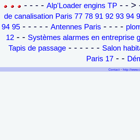
- - - -
- - >
Alp'Loader engins TP
de canalisation Paris 77 78 91 92 93 94 
- - - - -
- - - -
94 95
Antennes Paris
plom
- -
12
Systèmes alarmes en entreprise g
- - - - - -
Tapis de passage
Salon habit
- -
Paris 17
Dém
-
Contact
http://www.