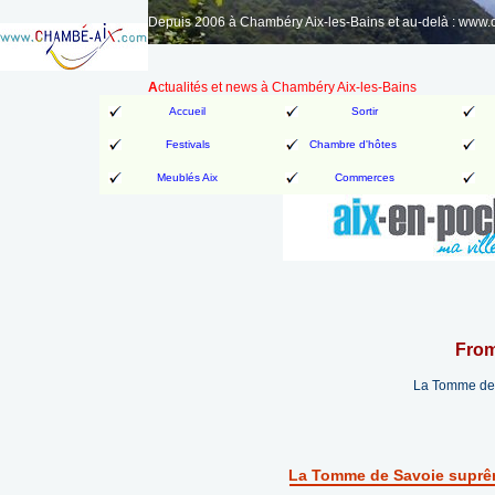
Depuis 2006 à Chambéry Aix-les-Bains et au-delà : www
A
ctualités et news à Chambéry Aix-les-Bains
Accueil
Sortir
Festivals
Chambre d'hôtes
Meublés Aix
Commerces
From
La Tomme de 
La Tomme de Savoie suprêm