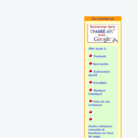
Sur chambé-aix
Aller aussi à :
Festivals
Spectacles
Evènement
sportif
Actualités
Musique
Classique
Infos de ma
commune
Autres rubriques,
consulter le
bandeau en haut
de page