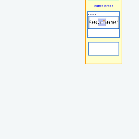
Autres infos :
- - - -
-