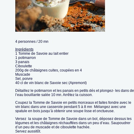
4 personnes / 20 mn
Ingrédients
1 Tomme de Savoie au lait entier
1 potimarron
3 panais
Ciboulette
200g de châtaignes cuites, coupées en 4
Muscade
Sel, poivre
40 cl de vin blanc de Savoie sec (Apremont)
Détaillez le potimarron et les panais en petits dés et plongez- les dans de
l’eau bouillante salée 10 mn. Arrêtez la cuisson.
Coupez la Tomme de Savoie en petits morceaux et faites fondre avec le
vin blanc dans une casserole pendant 5 à 8 mn
Mélangez avec une
spatule en bois jusqu’à obtenir une soupe lisse et onctueuse.
Versez la soupe de Tomme de Savoie dans un bol, déposez dessus les
légumes et les châtaignes réchauffées dans un peu d’eau. Saupoudrer
d’un peu de muscade et de ciboulette hachée.
Servez aussitôt.