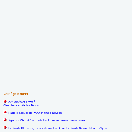
Voir également
Actualités et news à
Chambéry et Aix les Bains
P
age d'accueil de www.chambe-aix.com
Agenda Chambéry et Aix les Bains et communes voisines
Festivals Chambéry Festivals Aix les Bains Festivals Savoie Rhône-Alpes