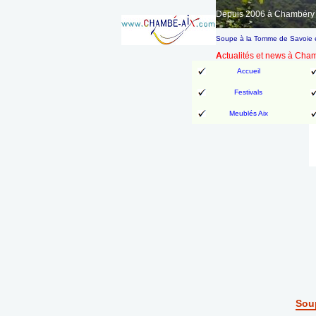
Depuis 2006 à Chambéry A
Soupe à la Tomme de Savoie e
A
ctualités et news à Cha
Accueil
Festivals
Meublés Aix
Soup