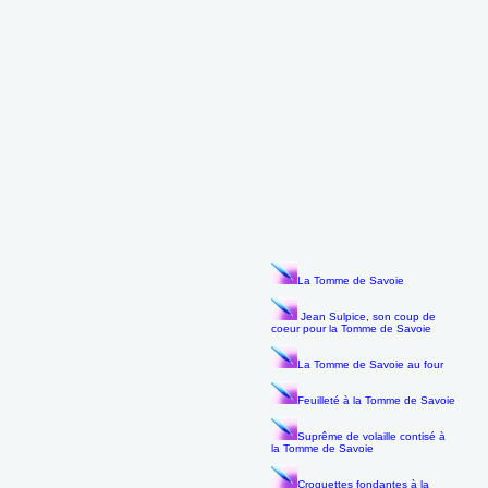
La Tomme de Savoie
Jean Sulpice, son coup de
coeur pour la Tomme de Savoie
La Tomme de Savoie au four
Feuilleté à la Tomme de Savoie
Suprême de volaille contisé à
la Tomme de Savoie
Croquettes fondantes à la