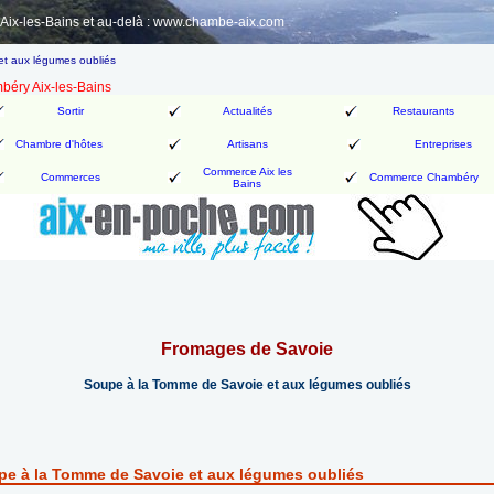
ix-les-Bains et au-delà : www.chambe-aix.com
t aux légumes oubliés
mbéry Aix-les-Bains
Sortir
Actualités
Restaurants
Chambre d'hôtes
Artisans
Entreprises
Commerce Aix les
Commerces
Commerce Chambéry
Bains
Fromages de Savoie
Soupe à la Tomme de Savoie et aux légumes oubliés
e à la Tomme de Savoie et aux légumes oubliés