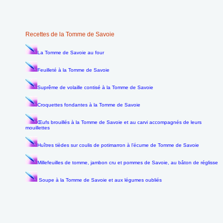
Recettes de la Tomme de Savoie
La Tomme de Savoie au four
Feuilleté à la Tomme de Savoie
Suprême de volaille contisé à la Tomme de Savoie
Croquettes fondantes à la Tomme de Savoie
Œufs brouillés à la Tomme de Savoie et au carvi accompagnés de leurs
mouillettes
Huîtres tièdes sur coulis de potimarron à l’écume de Tomme de Savoie
Millefeuilles de tomme, jambon cru et pommes de Savoie, au bâton de réglisse
Soupe à la Tomme de Savoie et aux légumes oubliés