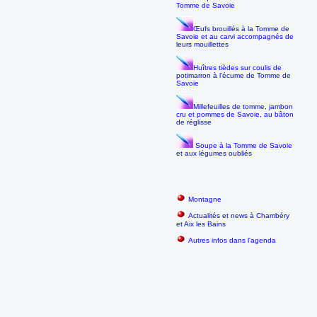
Tomme de Savoie
Œufs brouillés à la Tomme de
Savoie et au carvi accompagnés de
leurs mouillettes
Huîtres tièdes sur coulis de
potimarron à l’écume de Tomme de
Savoie
Millefeuilles de tomme, jambon
cru et pommes de Savoie, au bâton
de réglisse
Soupe à la Tomme de Savoie
et aux légumes oubliés
Montagne
Actualités et news à Chambéry
et Aix les Bains
Autres infos dans l'agenda