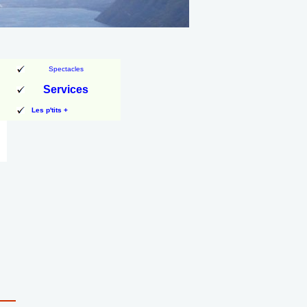
Spectacles
Services
Les p'tits +