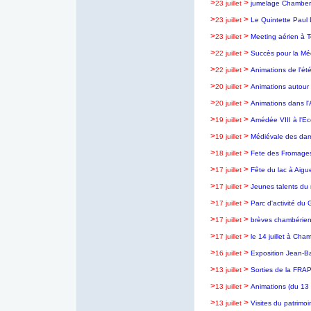
>
>
23 juillet
jumelage Chambery 
>
>
23 juillet
Le Quintette Paul
>
>
23 juillet
Meeting aérien à 
>
>
22 juillet
Succès pour la Mé
>
>
22 juillet
Animations de l'ét
>
>
20 juillet
Animations autour 
>
>
20 juillet
Animations dans l'
>
>
19 juillet
Amédée VIII à l'E
>
>
19 juillet
Médiévale des dame
>
>
18 juillet
Fete des Fromages
>
>
17 juillet
Fête du lac à Aigu
>
>
17 juillet
Jeunes talents du r
>
>
17 juillet
Parc d'activité du 
>
>
17 juillet
brèves chambérie
>
>
17 juillet
le 14 juillet à Cha
>
>
16 juillet
Exposition Jean-B
>
>
13 juillet
Sorties de la FRAP
>
>
13 juillet
Animations (du 13
>
>
13 juillet
Visites du patrim