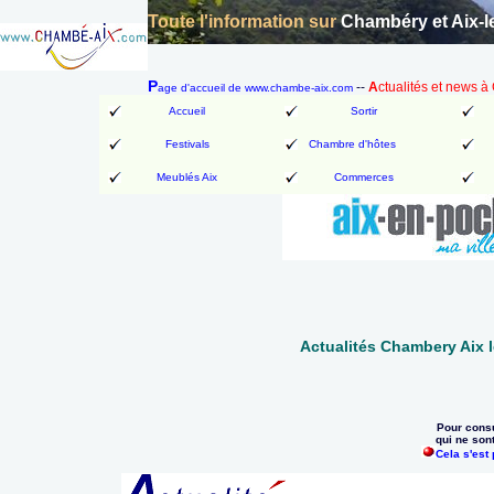
Toute l'information sur
Chambéry et Aix-l
P
--
A
ctualités et news 
age d'accueil de www.chambe-aix.com
Accueil
Sortir
Festivals
Chambre d'hôtes
Meublés Aix
Commerces
Actualités Chambery Aix 
Pour consu
qui ne son
Cela s'est