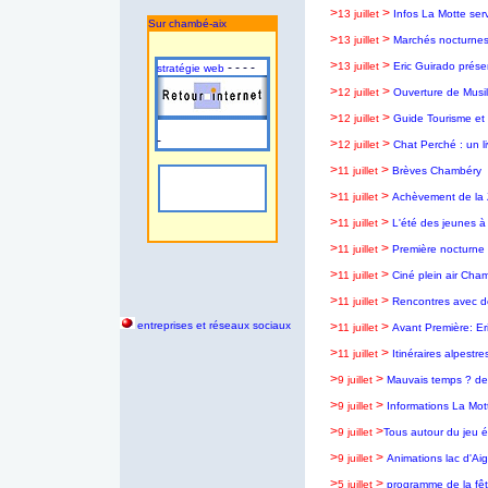
>
>
13 juillet
Infos La Motte serv
Sur chambé-aix
>
>
13 juillet
Marchés nocturnes
>
>
- - - -
13 juillet
Eric Guirado présen
stratégie web
>
>
12 juillet
Ouverture de Musila
>
>
12 juillet
Guide Tourisme et 
-
>
>
12 juillet
Chat Perché : un li
>
>
11 juillet
Brèves Chambéry
>
>
11 juillet
Achèvement de la 
>
>
11 juillet
L'été des jeunes 
>
>
11 juillet
Première nocturne 
>
>
11 juillet
Ciné plein air Cha
>
>
11 juillet
Rencontres avec d
entreprises et réseaux sociaux
>
>
11 juillet
Avant Première: Eri
>
>
11 juillet
Itinéraires alpestre
>
>
9 juillet
Mauvais temps ? des
>
>
9 juillet
Informations La Mott
>
>
9 juillet
Tous autour du jeu 
>
>
9 juillet
Animations lac d'Aig
>
>
5 juillet
programme de la fê