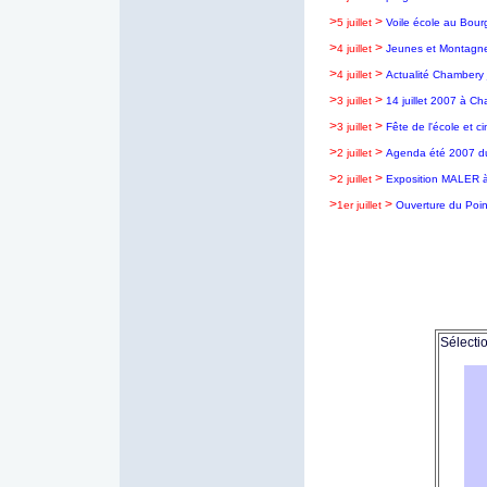
>
>
5 juillet
Voile école au Bour
>
>
4 juillet
Jeunes et Montagn
>
>
4 juillet
Actualité Chambery j
>
>
3 juillet
14 juillet 2007 à C
>
>
3 juillet
Fête de l'école et c
>
>
2 juillet
Agenda été 2007 du
>
>
2 juillet
Exposition MALER à 
>
>
1er juillet
Ouverture du Poin
Sélecti