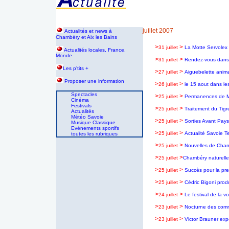
juillet 2007
Actualités et news à
Chambéry et Aix les Bains
>
>
31 juillet
La Motte Servolex
Actualités locales, France,
Monde
>
>
31 juillet
Rendez-vous dans 
Les p'tits +
>
>
27 juillet
Aiguebelette animat
Proposer une information
>
>
26 juillet
le 15 aout dans l
Spectacles
>
>
25 juillet
Permanences de Mr
Cinéma
Festivals
>
>
25 juillet
Traitement du Tigr
Actualités
Météo Savoie
>
>
25 juillet
Sorties Avant Pays 
Musique Classique
Evènements sportifs
>
>
25 juillet
Actualité Savoie T
toutes les rubriques
>
>
25 juillet
Nouvelles de Cham
>
>
25 juillet
Chambéry naturell
>
>
25 juillet
Succès pour la pre
>
>
25 juillet
Cédric Bigoni prod
>
>
24 juillet
Le festival de la vo
>
>
23 juillet
Nocturne des comm
>
>
23 juillet
Victor Brauner exp