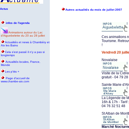
Actus
Autres actualités du mois de juillet 2007
infos de l'agenda
Animations autour du Lac
d'Aiguebelette du 20 au 28 juillet
Ces animations n
Tourisme. Retrou
Actualités et news à Chambéry et
!
Aix les Bains
Cela s'est passé il n'y a pas si
Vendredi 20 juille
longtemps
Novalaise
Actualités locales, France,
Monde
Les p'tits +
Visite de la Cidr
gratuit - 04 79 28
P
age d'accueil de
www.chambe-aix.com
Sainte Marie d'Al
La Légende de Ma
16h & 17h - Tarif 
04 76 32 51 48
St Alban de Mont
Marché Nocturn