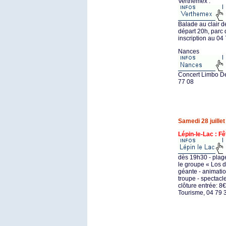
Verthemex :
Balade au clair d
départ 20h, parc 
inscription au 04
Nances
Concert Limbo De
77 08
Samedi 28 juillet
Lépin-le-Lac : F
dès 19h30 - plag
le groupe « Los d
géante - animati
troupe - spectacl
clôture entrée: 8€
Tourisme, 04 79 