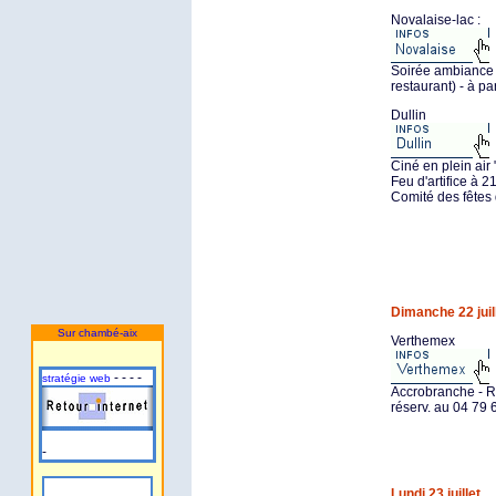
Novalaise-lac :
Soirée ambiance 
restaurant) - à pa
Dullin
Ciné en plein air
Feu d'artifice à 2
Comité des fêtes 
Dimanche 22 juil
Sur chambé-aix
Verthemex
- - - -
stratégie web
Accrobranche - R
réserv. au 04 79 
-
Lundi 23 juillet