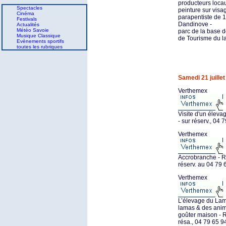
producteurs locau
Spectacles
peinture sur visa
Cinéma
parapentiste de 1
Festivals
Dandinove -
Actualités
Météo Savoie
parc de la base de
Musique Classique
de Tourisme du la
Evènements sportifs
toutes les rubriques
Samedi 21 juillet
Verthemex
Visite d'un éleva
- sur réserv., 04 
Verthemex
Accrobranche - R
réserv. au 04 79 
Verthemex
L’élevage du Lam
lamas & des anim
goûter maison - RD
résa., 04 79 65 9