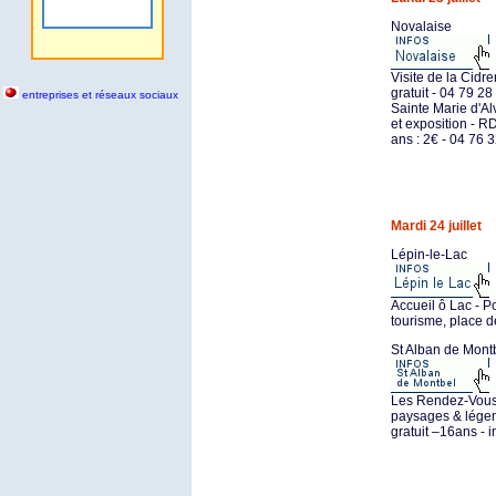
Novalaise
Visite de la Cidr
gratuit - 04 79 28
entreprises et réseaux sociaux
Sainte Marie d'A
et exposition - RD
ans : 2€ - 04 76 
Mardi 24 juillet
Lépin-le-Lac
Accueil ô Lac - P
tourisme, place d
St Alban de Mont
Les Rendez-Vous d
paysages & légend
gratuit –16ans - i