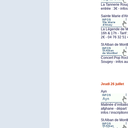
La Tannerie Rougy
entrée : 3€ - inf
Sainte Marie d'Al
La Légende de Ma
16h & 17h - Tarif 
2€ - 04 76 32 51 
St Alban de Mont
Concert Pop Rock
Sougey - infos a
Jeudi 26 juillet
Ayn
Matinée d’initiat
afghane - départ
infos / inscripti
St Alban de Mont