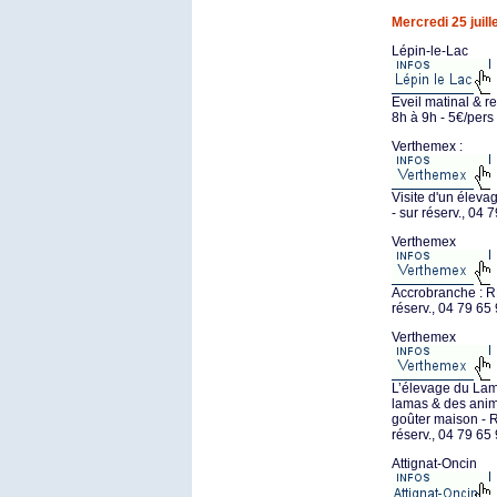
Mercredi 25 juill
Lépin-le-Lac
Eveil matinal & r
8h à 9h - 5€/pers 
Verthemex :
Visite d'un éleva
- sur réserv., 04 
Verthemex
Accrobranche : R
réserv., 04 79 65
Verthemex
L’élevage du Lam
lamas & des anim
goûter maison - RD
réserv., 04 79 65
Attignat-Oncin