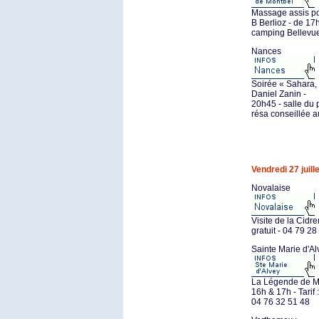
Massage assis pou
B Berlioz - de 17
camping Bellevue
Nances
Soirée « Sahara,
Daniel Zanin -
20h45 - salle du 
résa conseillée a
Vendredi 27 juille
Novalaise
Visite de la Cidr
gratuit - 04 79 28
Sainte Marie d'Al
La Légende de Ma
16h & 17h - Tarif :
04 76 32 51 48