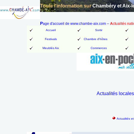
Toute l'information sur
Chambéry et Aix-l
P
age d'accueil de www.chambe-aix.com
--
A
ctualités nat
Accueil
Sortir
Festivals
Chambre d'hôtes
Meublés Aix
Commerces
Actualités locales
Actualités e