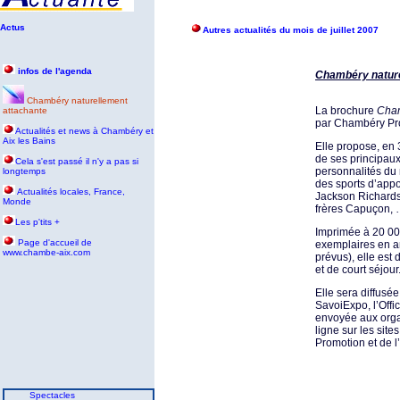
Actus
Autres actualités du mois de juillet 2007
infos de l'agenda
Chambéry nature
Chambéry naturellement
La brochure
Cham
attachante
par Chambéry Pro
Actualités et news à Chambéry et
Aix les Bains
Elle propose, en 
de ses principau
Cela s'est passé il n'y a pas si
personnalités du
longtemps
des sports d’appor
Actualités locales, France,
Jackson Richardso
Monde
frères Capuçon, …
Les p'tits +
Imprimée à 20 00
P
age d'accueil de
exemplaires en an
www.chambe-aix.com
prévus), elle est 
et de court séjour
Elle sera diffusé
SavoiExpo, l’Offic
envoyée aux organ
ligne sur les sit
Promotion et de l
Spectacles