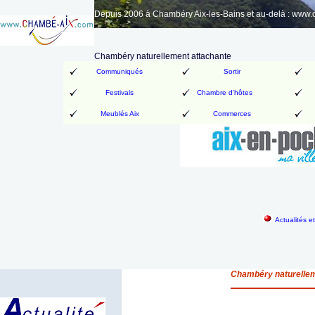
Depuis 2006 à Chambéry Aix-les-Bains et au-delà : www
Chambéry naturellement attachante
Communiqués
Sortir
Festivals
Chambre d'hôtes
Meublés Aix
Commerces
Actualités e
Chambéry naturellem