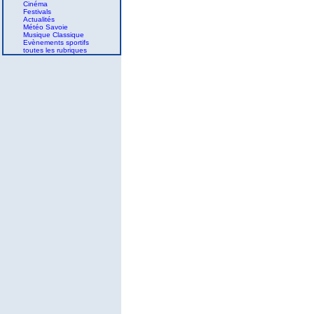
Cinéma
Festivals
Actualités
Météo Savoie
Musique Classique
Evènements sportifs
toutes les rubriques