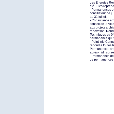
des Energies Ren
été. Elles repren
- Permanences du
conciliateur de 
au 31 juillet.
- Consultance arc
conseil de la Vill
aux projets archi
rénovation. Rend
Techniques au 04
permanence qui s
- Point Info Cann
répond à toutes l
Permanences anon
après-midi, sur r
- Permanence de l
de permanences d