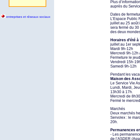
Plus d’informatio
auprès du Servic
Dates de fermetu
entreprises et réseaux sociaux
L’Espace Public 
juillet au 25 août
sera fermé du 30 
des deux mondes 
Horaires d’été à
juillet au 1er sep
Mardi 9h-12h
Mercredi 9h-12h 
Fermeture le jeud
Vendredi 15h-19
Samedi 9h-12h
Pendant les vaca
Maison des Asso
Le Service Vie As
Lundi, Mardi, Jeu
13h30 à 17h.
Mercredi de 8h30
Fermé le mercredi
Marchés
Deux marchés heb
Servolex : le mar
20h.
Permanences en
- Les permanences
de l’ASDER (Ass