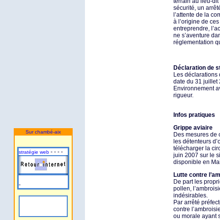
terrain au lieu-d
sécurité, un arrêt
l’attente de la 
à l’origine de ce
entreprendre, l’ac
ne s’aventure dans
réglementation qu
Déclaration de s
Les déclarations 
date du 31 juille
Environnement av
rigueur.
Infos pratiques
Grippe aviaire
Sur chambé-aix
Des mesures de c
les détenteurs d’
télécharger la ci
- - - -
stratégie web
juin 2007 sur le 
disponible en Mai
Lutte contre l’a
De part les propr
-
pollen, l’ambroisi
indésirables.
Par arrêté préfect
contre l’ambrois
ou morale ayant s