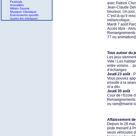
Festivals
avec Patrick Che
Actualités
Jean-Claude Delsa
Météo Savoie
heureux. Un jour,
Musique Classique
Evènements sportifs
C’est là qu’il ren
toutes les rubriques
mélancolique…
Mardi 7 août Par
Accès libre - Ann
Renseignements : 
77 ou animation@
Tous autour du j
Les jeux viennent 
Ville ! Les habita
entre voisins… p
d’échanges
Jeudi 23 août
- P
Vous pouvez appo
ensuite à la séan
m’a dit».
Jeudi 30 août
Cour de l’Ecole 
Renseignements :
ou ram@mairie-lam
Affaissement de t
Depuis le 28 mai,
piste menant à Pré
seuls véhicules d