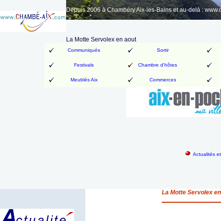
Depuis 2006 à Chambéry Aix-les-Bains et au-delà : www
La Motte Servolex en aout
Communiqués
Sortir
Festivals
Chambre d'hôtes
Meublés Aix
Commerces
Actualités e
La Motte Servolex en