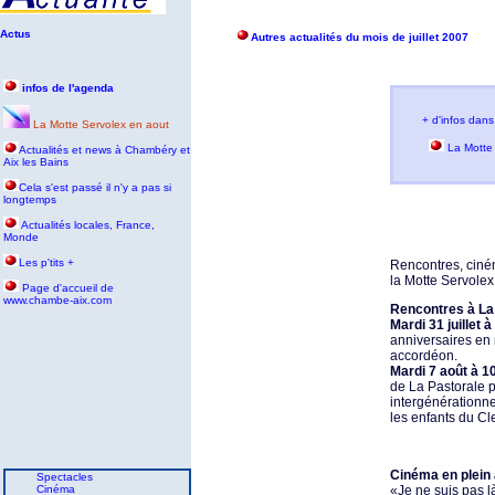
Actus
Autres actualités du mois de juillet 2007
infos de l'agenda
+ d'infos dans
La Motte Servolex en aout
La Motte
Actualités et news à Chambéry et
Aix les Bains
Cela s'est passé il n'y a pas si
longtemps
Actualités locales, France,
Monde
Les p'tits +
Rencontres, ciném
la Motte Servolex
P
age d'accueil de
www.chambe-aix.com
Rencontres à La
Mardi 31 juillet à
anniversaires en
accordéon.
Mardi 7 août à 10
de La Pastorale 
intergénérationne
les enfants du Cl
Cinéma en plein 
Spectacles
Cinéma
«Je ne suis pas l