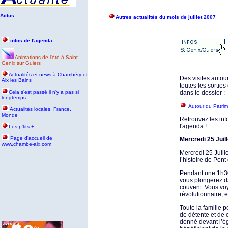
Actus
Autres actualités du mois de juillet 2007
infos de l'agenda
Animations de l'été à Saint
Genix sur Guiers
Actualités et news à Chambéry et
Des visites autou
Aix les Bains
toutes les sorties
Cela s'est passé il n'y a pas si
dans le dossier :
longtemps
Autour du Patrim
Actualités locales, France,
Monde
Retrouvez les info
l'agenda !
Les p'tits +
P
age d'accueil de
Mercredi 25 Juill
www.chambe-aix.com
Mercredi 25 Juill
l’histoire de Pon
Pendant une 1h30
vous plongerez dan
couvent. Vous vo
révolutionnaire, e
Toute la famille 
de détente et de 
donné devant l’ég