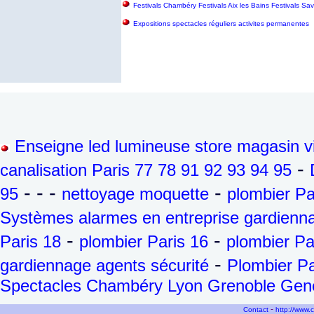
Festivals Chambéry Festivals Aix les Bains Festivals S
Expositions spectacles réguliers activites permanentes
Enseigne led lumineuse store magasin vi
-
canalisation Paris 77 78 91 92 93 94 95
- - -
-
95
nettoyage moquette
plombier Pa
Systèmes alarmes en entreprise gardienna
-
-
Paris 18
plombier Paris 16
plombier Pa
-
gardiennage agents sécurité
Plombier Pa
Spectacles Chambéry Lyon Grenoble Genèv
-
Contact
http://www.