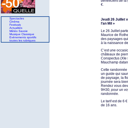
bénéficient de la g
€.
Spectacles
Jeudi 26 Juillet 
Cinéma
l’an Mil »
Festivals
Actualités
Le 26 Juillet par
Météo Savoie
Musique Classique
Maurice de Rother
Evènements sportifs
des paysages qui
toutes les rubriques
à la naissance de
C’est une occasi
châteaux de pierr
Conspectus (XIe s
Mauchamp datant 
Cette randonnée
un guide qui saur
de paysage, la flo
journée sera bien
Rendez vous deva
9H30, pour un vo
randonnée.
Le tarif est de 6 
de 16 ans.