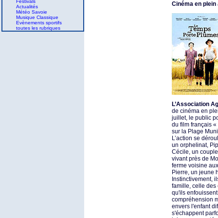
Festivals
Cinéma en plein 
Actualités
Météo Savoie
Musique Classique
Evènements sportifs
toutes les rubriques
L’Association A
de cinéma en plei
juillet, le public
du film français 
sur la Plage Muni
L’action se dérou
un orphelinat, Pi
Cécile, un couple
vivant près de Mou
ferme voisine aux
Pierre, un jeune 
Instinctivement, 
famille, celle de
qu'ils enfouissen
compréhension mu
envers l'enfant di
s'échappent parf