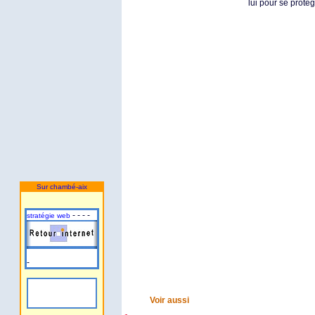
lui pour se proté
Sur chambé-aix
- - - -
stratégie web
-
Voir aussi