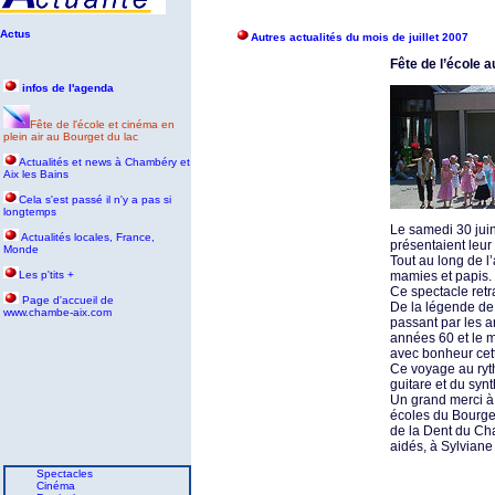
Actus
Autres actualités du mois de juillet 2007
Fête de l’école a
infos de l'agenda
Fête de l'école et cinéma en
plein air au Bourget du lac
Actualités et news à Chambéry et
Aix les Bains
Cela s'est passé il n'y a pas si
longtemps
Le samedi 30 juin
Actualités locales, France,
présentaient leur
Monde
Tout au long de l’
Les p'tits +
mamies et papis.
Ce spectacle retr
P
age d'accueil de
De la légende de 
www.chambe-aix.com
passant par les a
années 60 et le m
avec bonheur cet
Ce voyage au ryt
guitare et du synt
Un grand merci à
écoles du Bourge
de la Dent du Cha
aidés, à Sylviane
Spectacles
Cinéma