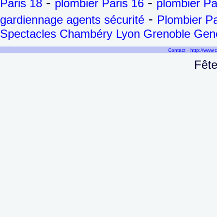
-
-
Paris 18
plombier Paris 16
plombier Pa
-
gardiennage agents sécurité
Plombier Pa
Spectacles Chambéry Lyon Grenoble Genèv
-
Contact
http://www.
Fête