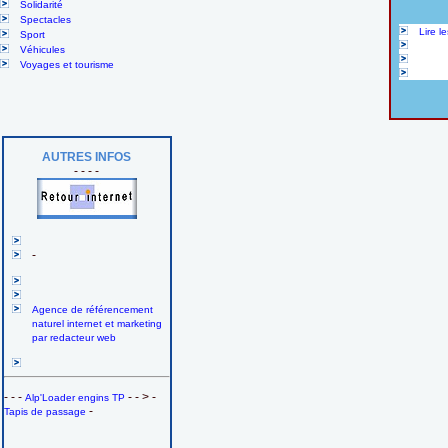
Solidarité
Spectacles
Lire 
Sport
Véhicules
Voyages et tourisme
AUTRES INFOS
- - - -
-
Agence de référencement
naturel internet et marketing
par redacteur web
- - -
- - > -
Alp'Loader engins TP
-
Tapis de passage