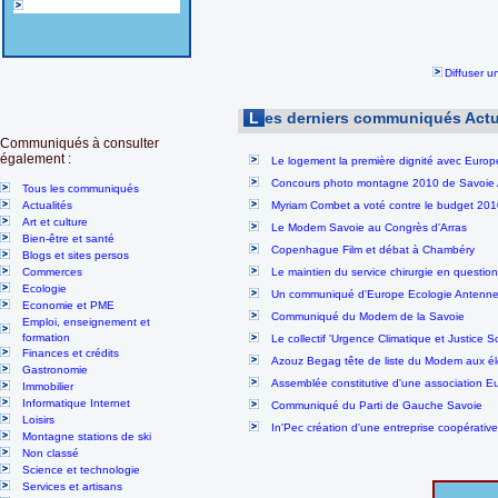
Diffuser 
L
es derniers communiqués Actu
Communiqués à consulter
également :
Le logement la première dignité avec Europ
Concours photo montagne 2010 de Savoie Ac
Tous les communiqués
Actualités
Myriam Combet a voté contre le budget 201
Art et culture
Le Modem Savoie au Congrès d'Arras
Bien-être et santé
Copenhague Film et débat à Chambéry
Blogs et sites persos
Commerces
Le maintien du service chirurgie en question
Ecologie
Un communiqué d'Europe Ecologie Antennes r
Economie et PME
Communiqué du Modem de la Savoie
Emploi, enseignement et
formation
Le collectif 'Urgence Climatique et Justice 
Finances et crédits
Azouz Begag tête de liste du Modem aux él
Gastronomie
Assemblée constitutive d'une association Eu
Immobilier
Informatique Internet
Communiqué du Parti de Gauche Savoie
Loisirs
In'Pec création d'une entreprise coopérativ
Montagne stations de ski
Non classé
Science et technologie
Services et artisans