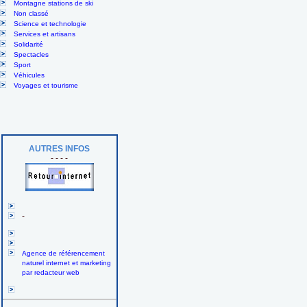
Montagne stations de ski
Non classé
Science et technologie
Services et artisans
Solidarité
Spectacles
Sport
Véhicules
Voyages et tourisme
AUTRES INFOS
- - - -
-
Agence de référencement
naturel internet et marketing
par redacteur web