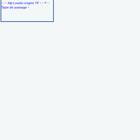
- - -
- - > -
Alp'Loader engins TP
-
Tapis de passage