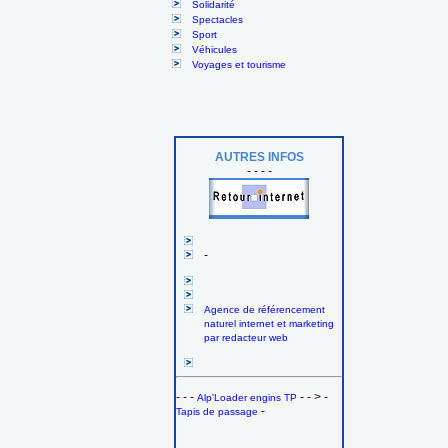
Solidarité
Spectacles
Sport
Véhicules
Voyages et tourisme
AUTRES INFOS
- - - -
-
Agence de référencement
naturel internet et marketing
par redacteur web
- - -
- - > -
Alp'Loader engins TP
-
Tapis de passage