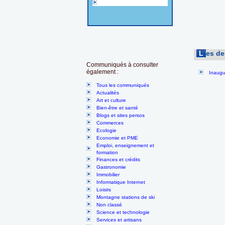
L
es d
Communiqués à consulter
également :
Inaugu
Tous les communiqués
Actualités
Art et culture
Bien-être et santé
Blogs et sites persos
Commerces
Ecologie
Economie et PME
Emploi, enseignement et
formation
Finances et crédits
Gastronomie
Immobilier
Informatique Internet
Loisirs
Montagne stations de ski
Non classé
Science et technologie
Services et artisans