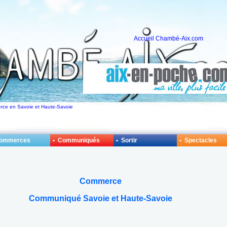
Accueil Chambé-Aix.com
rce en Savoie et Haute-Savoie
Commerces
• Communiqués
• Sortir
• Spectacles
Commerce
Communiqué Savoie et Haute-Savoie