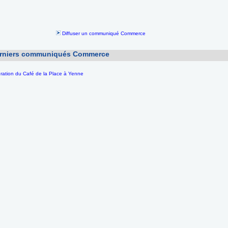
Diffuser un communiqué Commerce
erniers communiqués Commerce
ration du Café de la Place à Yenne