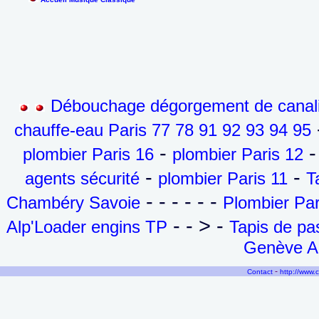
Débouchage dégorgement de canalis
-
chauffe-eau Paris 77 78 91 92 93 94 95
-
-
plombier Paris 16
plombier Paris 12
-
-
agents sécurité
plombier Paris 11
T
- - - - - -
Chambéry Savoie
Plombier Par
- - > -
Alp'Loader engins TP
Tapis de p
Genève Ai
-
Contact
http://www.