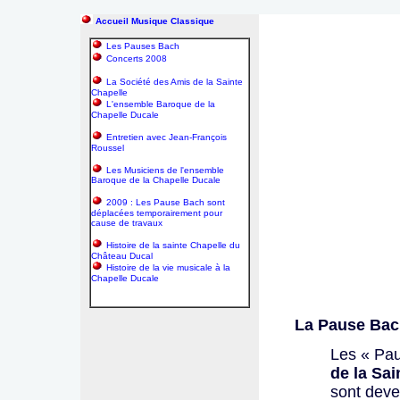
Accueil Musique Classique
Les Pauses Bach
Concerts 2008
La Société des Amis de la Sainte
Chapelle
L'ensemble Baroque de la
Chapelle Ducale
Entretien avec Jean-François
Roussel
Les Musiciens de l'ensemble
Baroque de la Chapelle Ducale
2009 : Les Pause Bach sont
déplacées temporairement pour
cause de travaux
Histoire de la sainte Chapelle du
Château Ducal
Histoire de la vie musicale à la
Chapelle Ducale
La Pause Ba
Les « Pa
de la Sa
sont deve