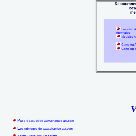
Restaurants
loc
me
Location A
thermales
Meublés Ai
Camping A
Camping 
V
P
age d'accueil de www.chambe-aix.com
L
es rubriques de www.chambe-aix.com
Accueil Musique Classique