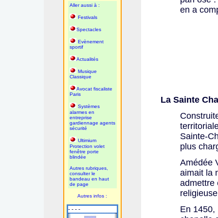
Aller aussi à :
en a comp
Festivals
Spectacles
Evènement
sportif
Actualités
Musique
Classique
Avocat fiscaliste
Paris
La Sainte Chap
Systèmes
alarmes en
Construit
entreprise
gardiennage agents
territoria
sécurité
Sainte-Ch
Ultimium
plus charg
Protection volet
fenêtre porte
blindée
Amédée V
Autres rubriques,
aimait la
consulter le
bandeau en haut
admettre c
de page
religieus
Autres infos :
En 1450, 
- - - -