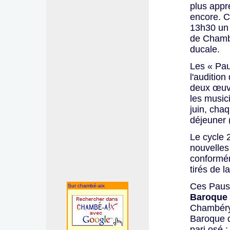
plus appr
encore. C
13h30 un 
de Chambé
ducale.
Les « Pa
l'auditio
deux œuv
les music
juin, cha
déjeuner 
Le cycle 
nouvelles
conforméme
tirés de 
Ces Pause
Sur chambé-aix
Baroque 
Chambéry
Baroque d
pari osé 