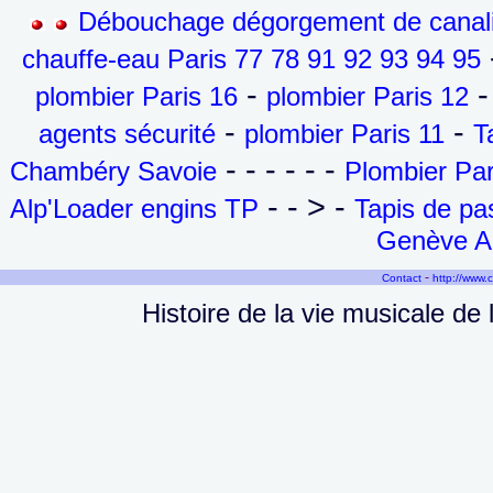
Débouchage dégorgement de canalis
-
chauffe-eau Paris 77 78 91 92 93 94 95
-
-
plombier Paris 16
plombier Paris 12
-
-
agents sécurité
plombier Paris 11
T
- - - - - -
Chambéry Savoie
Plombier Par
- - > -
Alp'Loader engins TP
Tapis de p
Genève Ai
-
Contact
http://www.
Histoire de la vie musicale d