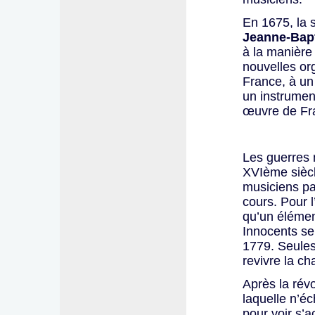
En 1675, la
Jeanne-Bap
à la manière
nouvelles or
France, à un 
un instrument
œuvre de Fra
Les guerres 
XVIème siècl
musiciens pa
cours. Pour l
qu’un élémen
Innocents se
1779. Seules
revivre la ch
Après la révo
laquelle n’éc
pour voir s’a