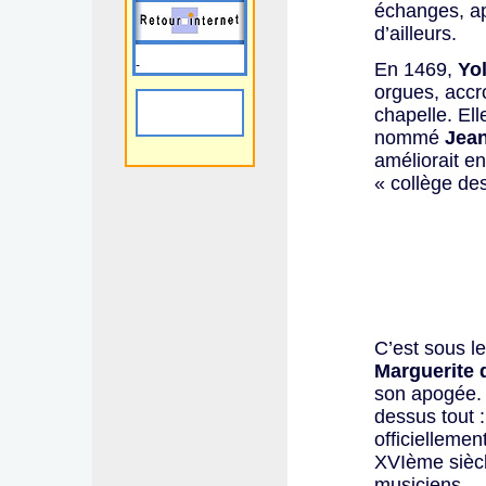
échanges, ap
d’ailleurs.
-
En 1469,
Yo
orgues, accr
chapelle. Ell
nommé
Jean
améliorait en
« collège de
C’est sous l
Marguerite 
son apogée. T
dessus tout 
officielleme
XVIème siècl
musiciens.