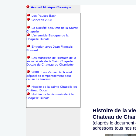
Accueil Musique Classique
Les Pauses Bach
Concerts 2008
La Société des Amis de la Sainte
Chapelle
L'ensemble Baroque de la
Chapelle Ducale
Entretien avec Jean-François
Roussel
Les Musiciens de l'Histoire de la
vie musicale de la Saint Chapelle
Ducale du Chateau de Chambéry
2009 : Les Pause Bach sont
déplacées temporairement pour
cause de travaux
Histoire de la sainte Chapelle du
Château Ducal
Histoire de la vie musicale à la
Chapelle Ducale
Histoire de la v
Chateau de Cha
(d'après le document 
adressons tous nos r