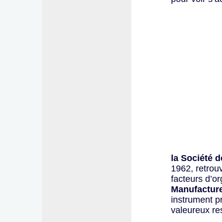
la Société 
1962, retrou
facteurs d’o
Manufactur
instrument pr
valeureux re