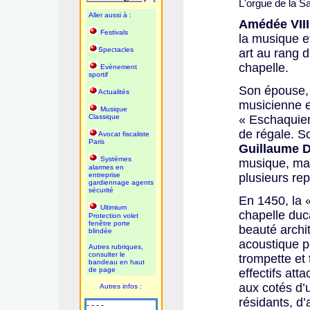
L'orgue de la S
Aller aussi à :
Amédée VIII
Festivals
la musique e
Spectacles
art au rang d
chapelle.
Evènement
sportif
Son épouse
Actualités
musicienne et
Musique
Classique
« Eschaquier
de régale. So
Avocat fiscaliste
Paris
Guillaume 
Systèmes
musique, maî
alarmes en
entreprise
plusieurs re
gardiennage agents
sécurité
En 1450, la «
Ultimium
chapelle duca
Protection volet
fenêtre porte
beauté archi
blindée
acoustique p
Autres rubriques,
consulter le
trompette et 
bandeau en haut
de page
effectifs at
aux cotés d’
Autres infos :
résidants, d’
- - - -