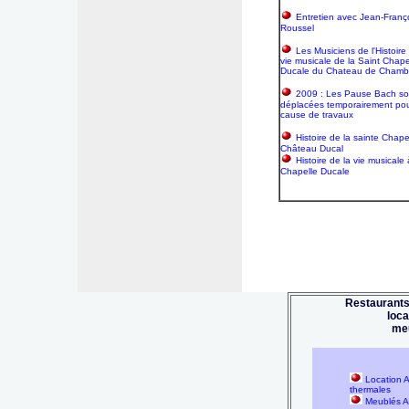
Entretien avec Jean-Franç
Roussel
Les Musiciens de l'Histoire
vie musicale de la Saint Chape
Ducale du Chateau de Chamb
2009 : Les Pause Bach so
déplacées temporairement po
cause de travaux
Histoire de la sainte Chape
Château Ducal
Histoire de la vie musicale 
Chapelle Ducale
Restaurants
loc
me
Location A
thermales
Meublés Ai