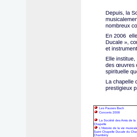
Depuis, la S
musicalemen
nombreux co
En 2006 elle
Ducale », co
et instrumen
Elle institu
des œuvres 
spirituelle qu
La chapelle 
prestigieux 
Les Pauses Bach
Concerts 2008
La Société des Amis de la
Chapelle
L'Histoire de la vie musical
Saint Chapelle Ducale du Cha
Chambéry