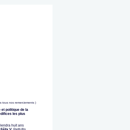
ns tous nos remerciements )
 et politique de la
difices les plus
viendra huit ans
 Félix V
. Petit-fils