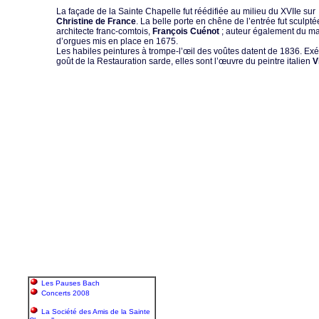
La façade de la Sainte Chapelle fut réédifiée au milieu du XVIIe sur 
Christine de France
. La belle porte en chêne de l’entrée fut sculptée 
architecte franc-comtois,
François Cuénot
; auteur également du ma
d’orgues mis en place en 1675.
Les habiles peintures à trompe-l’œil des voûtes datent de 1836. Ex
goût de la Restauration sarde, elles sont l’œuvre du peintre italien
V
Les Pauses Bach
Concerts 2008
La Société des Amis de la Sainte