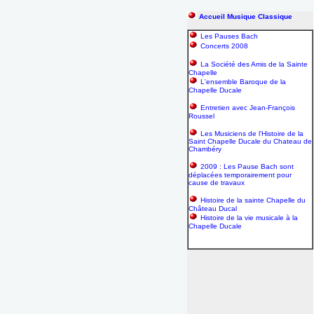
Accueil Musique Classique
Les Pauses Bach
Concerts 2008
La Société des Amis de la Sainte
Chapelle
L'ensemble Baroque de la
Chapelle Ducale
Entretien avec Jean-François
Roussel
Les Musiciens de l'Histoire de la
Saint Chapelle Ducale du Chateau de
Chambéry
2009 : Les Pause Bach sont
déplacées temporairement pour
cause de travaux
Histoire de la sainte Chapelle du
Château Ducal
Histoire de la vie musicale à la
Chapelle Ducale