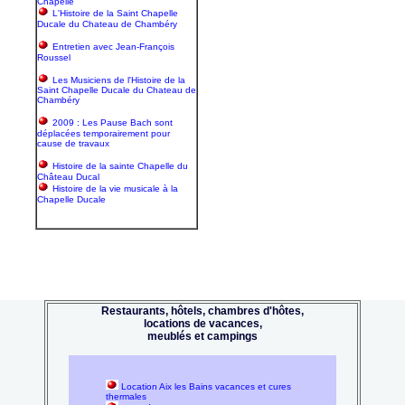
Chapelle
L'Histoire de la Saint Chapelle
Ducale du Chateau de Chambéry
Entretien avec Jean-François
Roussel
Les Musiciens de l'Histoire de la
Saint Chapelle Ducale du Chateau de
Chambéry
2009 : Les Pause Bach sont
déplacées temporairement pour
cause de travaux
Histoire de la sainte Chapelle du
Château Ducal
Histoire de la vie musicale à la
Chapelle Ducale
Restaurants, hôtels, chambres d'hôtes,
locations de vacances,
meublés et campings
Location Aix les Bains vacances et cures
thermales