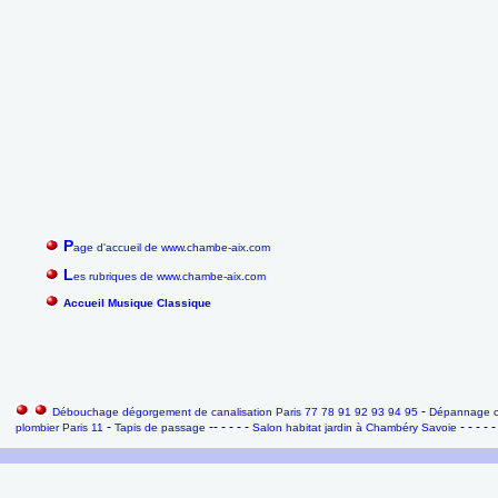
P
age d'accueil de www.chambe-aix.com
L
es rubriques de www.chambe-aix.com
Accueil Musique Classique
-
Débouchage dégorgement de canalisation Paris 77 78 91 92 93 94 95
Dépannage ch
-
-- - - - -
- - - - -
plombier Paris 11
Tapis de passage
Salon habitat jardin à Chambéry Savoie