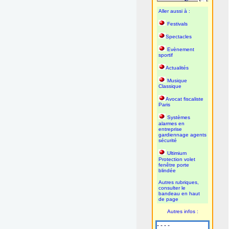
Aller aussi à :
Festivals
Spectacles
Evènement
sportif
Actualités
Musique
Classique
Avocat fiscaliste
Paris
Systèmes
alarmes en
entreprise
gardiennage agents
sécurité
Ultimium
Protection volet
fenêtre porte
blindée
Autres rubriques,
consulter le
bandeau en haut
de page
Autres infos :
- - - -