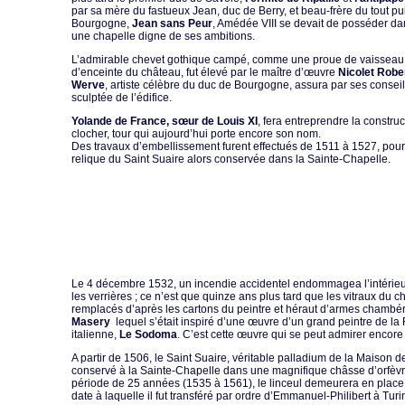
par sa mère du fastueux Jean, duc de Berry, et beau-frère du tout p
Bourgogne,
Jean sans Peur
, Amédée VIII se devait de posséder d
une chapelle digne de ses ambitions.
L’admirable chevet gothique campé, comme une proue de vaisseau 
d’enceinte du château, fut élevé par le maître d’œuvre
Nicolet Robe
Werve
, artiste célèbre du duc de Bourgogne, assura par ses conseil
sculptée de l’édifice.
Yolande de France, sœur de Louis XI
, fera entreprendre la construc
clocher, tour qui aujourd’hui porte encore son nom.
Des travaux d’embellissement furent effectués de 1511 à 1527, pour
relique du Saint Suaire alors conservée dans la Sainte-Chapelle.
Le 4 décembre 1532, un incendie accidentel endommagea l’intéri
les verrières ; ce n’est que quinze ans plus tard que les vitraux du c
remplacés d’après les cartons du peintre et héraut d’armes chambé
Masery
lequel s’était inspiré d’une œuvre d’un grand peintre de l
italienne,
Le Sodoma
. C’est cette œuvre qui se peut admirer encore
A partir de 1506, le Saint Suaire, véritable palladium de la Maison d
conservé à la Sainte-Chapelle dans une magnifique châsse d’orfèvr
période de 25 années (1535 à 1561), le linceul demeurera en place
date à laquelle il fut transféré par ordre d’Emmanuel-Philibert à Turi