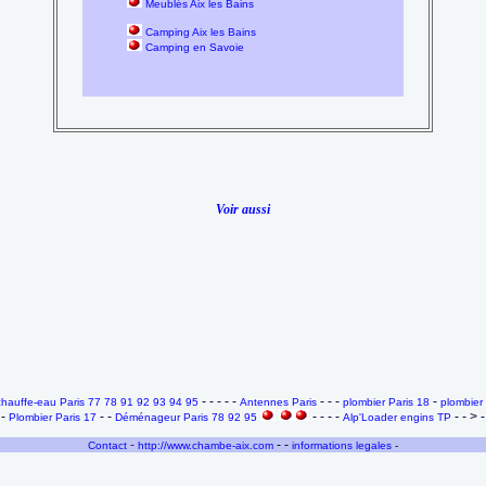
Meublés Aix les Bains
Camping Aix les Bains
Camping en Savoie
Voir aussi
- - - - -
- - -
-
auffe-eau Paris 77 78 91 92 93 94 95
Antennes Paris
plombier Paris 18
plombier 
 -
- -
- - - -
- - > 
Plombier Paris 17
Déménageur Paris 78 92 95
Alp'Loader engins TP
-
- -
Contact
http://www.chambe-aix.com
informations legales
-