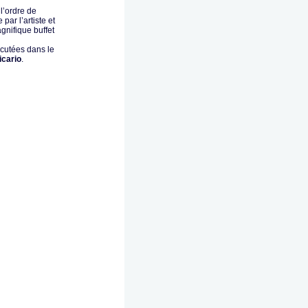
l’ordre de
par l’artiste et
gnifique buffet
écutées dans le
icario
.