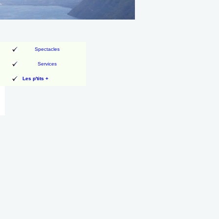
Spectacles
Services
Les p'tits +