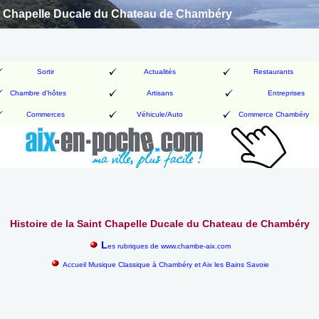
int Chapelle Ducale du Chateau de Chambéry
Sortir
Actualités
Restaurants
Chambre d'hôtes
Artisans
Entreprises
Commerces
Véhicule/Auto
Commerce Chambéry
Histoire de la Saint Chapelle Ducale du Chateau de Chambéry
L
es rubriques de www.chambe-aix.com
Accueil Musique Classique à Chambéry et Aix les Bains Savoie