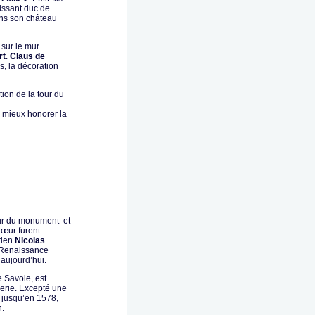
uissant duc de
ans son château
sur le mur
rt
.
Claus de
s, la décoration
tion de la tour du
 mieux honorer la
eur du monument et
hœur furent
rien
Nicolas
a Renaissance
 aujourd’hui.
e Savoie, est
erie. Excepté une
 jusqu’en 1578,
n.