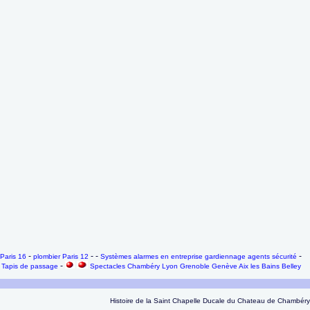
-
- -
-
Paris 16
plombier Paris 12
Systèmes alarmes en entreprise gardiennage agents sécurité
-
-
Tapis de passage
Spectacles Chambéry Lyon Grenoble Genève Aix les Bains Belley
Histoire de la Saint Chapelle Ducale du Chateau de Chambéry