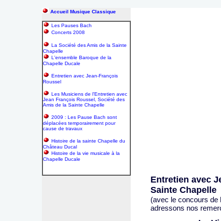
Accueil Musique Classique
Les Pauses Bach
Concerts 2008
La Société des Amis de la Sainte
Chapelle
L'ensemble Baroque de la
Chapelle Ducale
Entretien avec Jean-François
Roussel
Les Musiciens de l'Entretien avec
Jean François Roussel, Société des
Amis de la Sainte Chapelle
2009 : Les Pause Bach sont
déplacées temporairement pour
cause de travaux
Histoire de la sainte Chapelle du
Château Ducal
Histoire de la vie musicale à la
Chapelle Ducale
Entretien avec J
Sainte Chapelle
(avec le concours de 
adressons nos remer