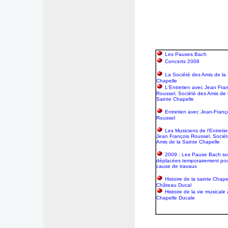
Les Pauses Bach
Concerts 2008
La Société des Amis de la
Chapelle
L'Entretien avec Jean Fran
Roussel, Société des Amis de 
Sainte Chapelle
Entretien avec Jean-Franç
Roussel
Les Musiciens de l'Entreti
Jean François Roussel, Socié
Amis de la Sainte Chapelle
2009 : Les Pause Bach so
déplacées temporairement po
cause de travaux
Histoire de la sainte Chape
Château Ducal
Histoire de la vie musicale 
Chapelle Ducale