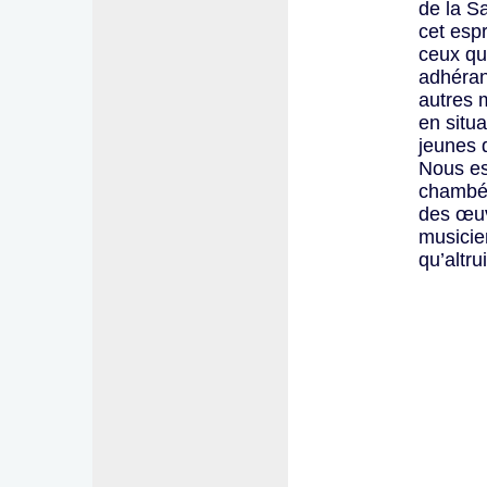
de la Sa
cet espr
ceux qu
adhérant
autres 
en situa
jeunes 
Nous es
chambér
des œuv
musicie
qu’altru