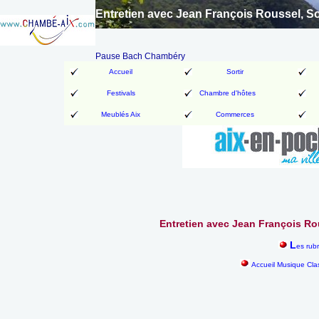
Entretien avec Jean François Roussel, So
Pause Bach Chambéry
Accueil
Sortir
Festivals
Chambre d'hôtes
Meublés Aix
Commerces
Entretien avec Jean François Rou
L
es rub
Accueil Musique Cla