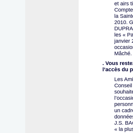
et airs 
Compte 
la Sain
2010. G
DUPRAZ 
les « P
janvier
occasio
Mâché.
. Vous reste
l’accès du 
Les Ami
Conseil
souhait
l’occas
personn
un cadr
données
J.S. BA
« la pl