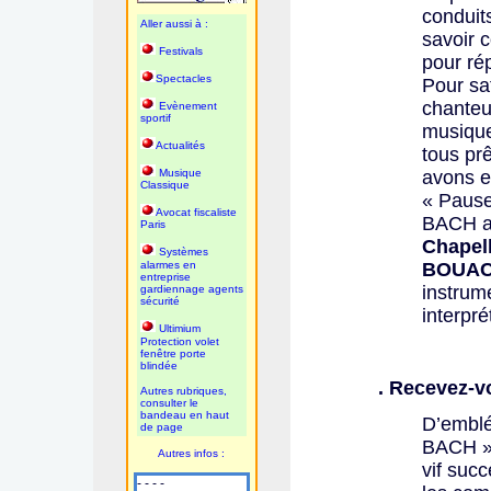
conduit
Aller aussi à :
savoir 
Festivals
pour ré
Spectacles
Pour sat
chanteu
Evènement
sportif
musique
Actualités
tous prê
Musique
avons e
Classique
« Pause
Avocat fiscaliste
BACH a
Paris
Chapel
Systèmes
alarmes en
BOUAC
entreprise
instrum
gardiennage agents
sécurité
interpré
Ultimium
Protection volet
fenêtre porte
blindée
. Recevez-v
Autres rubriques,
consulter le
bandeau en haut
D’emblé
de page
BACH » 
Autres infos :
vif succ
- - - -