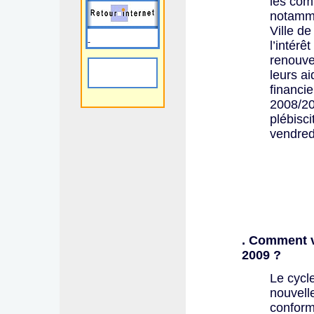
les com
notamme
Ville d
-
l’intér
renouve
leurs ai
financi
2008/20
plébisc
vendred
. Comment v
2009 ?
Le cycl
nouvelle
conformé