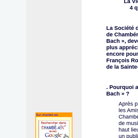
La Vi
4 
La Société 
de Chambéry
Bach », dev
plus appréc
encore pour
François Ro
de la Saint
. Pourquoi 
Bach » ?
Après p
les Ami
Sur chambé-aix
Chambér
de musi
haut lie
un publi