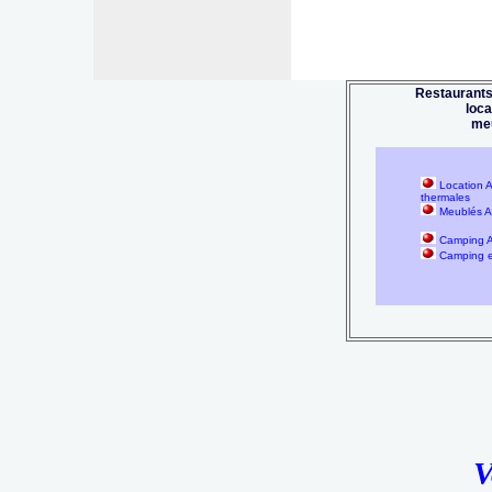
Restaurants
loc
me
Location A
thermales
Meublés Ai
Camping A
Camping 
V