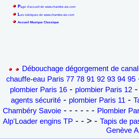
P
age d'accueil de www.chambe-aix.com
L
es rubriques de www.chambe-aix.com
Accueil Musique Classique
Débouchage dégorgement de canalis
-
chauffe-eau Paris 77 78 91 92 93 94 95
-
-
plombier Paris 16
plombier Paris 12
-
-
agents sécurité
plombier Paris 11
T
- - - - - -
Chambéry Savoie
Plombier Par
- - > -
Alp'Loader engins TP
Tapis de p
Genève Ai