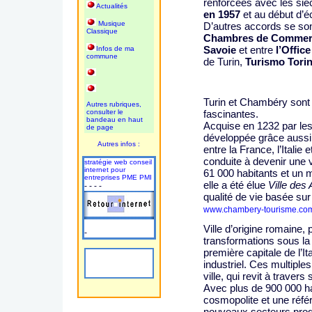
renforcées avec les sièc
Actualités
en 1957
et au début d’é
Musique
D’autres accords se so
Classique
Chambres de Commer
Savoie
et entre
l’Offic
Infos de ma
commune
de Turin,
Turismo Torin
Turin et Chambéry sont 
Autres rubriques,
consulter le
fascinantes.
bandeau en haut
Acquise en 1232 par le
de page
développée grâce aussi 
Autres infos :
entre la France, l’Italie 
conduite à devenir une
stratégie web conseil
internet pour
61 000 habitants et un m
entreprises PME PMI
elle a été élue
Ville des
- - - -
qualité de vie basée sur
www.chambery-tourisme.co
Ville d’origine romaine,
-
transformations sous la 
première capitale de l’I
industriel. Ces multiples 
ville, qui revit à travers
Avec plus de 900 000 hab
cosmopolite et une réf
nouveaux secteurs prod