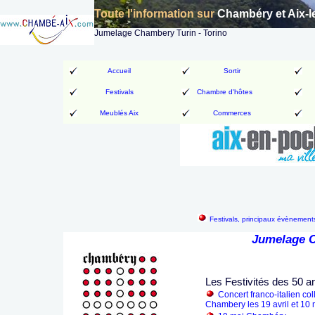
Toute l'information sur
Chambéry et Aix-l
Jumelage Chambery Turin - Torino
Accueil
Sortir
Festivals
Chambre d'hôtes
Meublés Aix
Commerces
Festivals, principaux évènements
Jumelage C
Les Festivités des 50 
Concert franco-italien co
Chambery les 19 avril et 10 