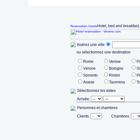
Hotel, bed and breakfast
Reservation hotels
Insérez une ville
ou sélectionnez une destination
Rome
Venise
F
Vérone
Bologne
S
Sorrento
Rimini
P
Assise
Taormina
T
Sélectionnez les dates
Arrivée:
Personnes et chambres
Clients:
Chambres: