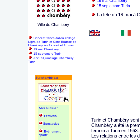
19 mai Chambéry
15 septembre Turin
La fête du 19 mai à
Ville de Chambéry
Concert franco-italien college
Nigra de Turin et Cote-Rousse de
Chambery les 19 avril et 10 mai
19 mai Chambéry
15 septembre Turin
Accueil jumelage Chambery
Turin
Sur chambé-aix
Aller aussi à :
Festivals
Turin et Chambéry sont
Spectacles
Chambéry a été la premi
témoin à Turin en 1563.
Evènement
sportif
Les relations entre les