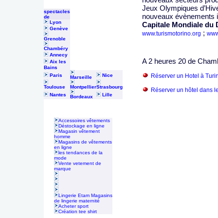
Jeux Olympiques d’Hiver
spectacles
nouveaux évènements 
de
Lyon
Capitale Mondiale du 
Genève
;
www.turismotorino.org
www
Grenoble
Chambéry
Annecy
A 2 heures 20 de Chamb
Aix les
Bains
Paris
Nice
Réserver un Hotel à Turin
Marseille
Toulouse
Montpellier
Strasbourg
Réserver un hôtel dans le
Nantes
Lille
Bordeaux
Accessoires vêtements
Déstockage en ligne
Magasin vêtement
homme
Magasins de vêtements
en ligne
les tendances de la
mode
Vente vetement de
marque
Lingerie Etam Magasins
de lingerie maternité
Acheter sport
Création tee shirt