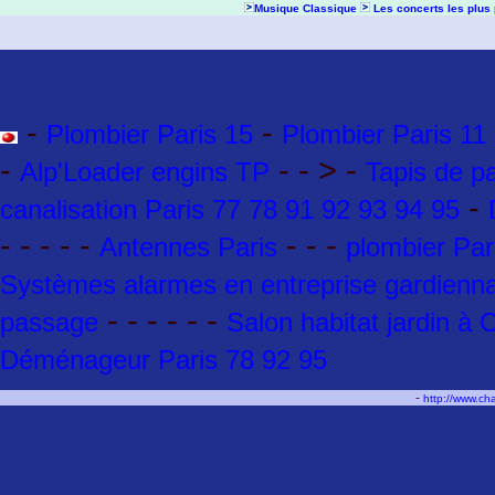
Musique Classique
Les concerts les plus
-
-
Plombier Paris 15
Plombier Paris 11
-
- - > -
Alp'Loader engins TP
Tapis de p
-
canalisation Paris 77 78 91 92 93 94 95
- - - - -
- - -
Antennes Paris
plombier Par
Systèmes alarmes en entreprise gardienna
- - - - - -
passage
Salon habitat jardin à
Déménageur Paris 78 92 95
-
http://www.c