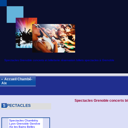
Spectacles Grenoble concerts et billetterie réservation billets spectacles à Grenoble
• Accueil Chambé-
Aix
Spectacles Grenoble concerts bil
S
PECTACLES
Spectacles Chambéry
Lyon Grenoble Genève
Aix les Bains Belley