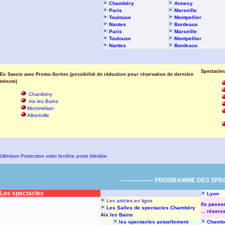
Chambéry
Annecy
Paris
Marseille
Toulouse
Montpellier
Nantes
Bordeaux
Paris
Marseille
Toulouse
Montpellier
Nantes
Bordeaux
Spectacle
En Savoie avec Promo-Sorties
(possibilité de réduction pour réservation de dernière
minute)
Chambéry
Aix les Bains
Montmélian
Albertville
Ultimium Protection volet fenêtre porte blindée
---------------- PROGRAMME DES SPECTA
Les spectacles
Lyon
Les articles en ligne
Ils passe
Les Salles de spectacles Chambéry
... réserva
Aix les Bains
les spectacles actuellement
Chamb