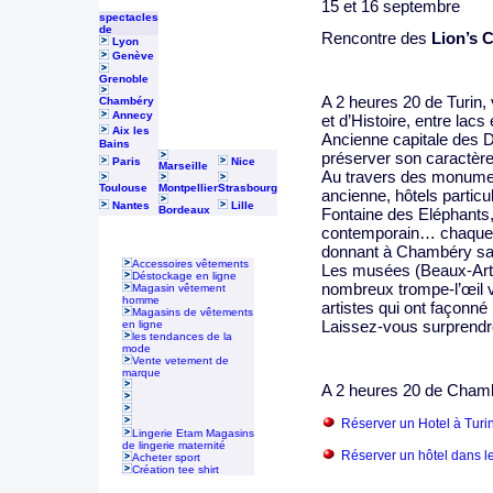
15 et 16 septembre
spectacles
de
Rencontre des
Lion’s 
Lyon
Genève
Grenoble
A 2 heures 20 de Turin,
Chambéry
Annecy
et d’Histoire, entre lac
Aix les
Ancienne capitale des 
Bains
préserver son caractère
Paris
Nice
Marseille
Au travers des monument
Toulouse
Montpellier
Strasbourg
ancienne, hôtels particu
Nantes
Lille
Bordeaux
Fontaine des Eléphants, 
contemporain… chaque 
donnant à Chambéry sa s
Accessoires vêtements
Les musées (Beaux-Arts
Déstockage en ligne
nombreux trompe-l’œil vo
Magasin vêtement
homme
artistes qui ont façonné l
Magasins de vêtements
Laissez-vous surprendr
en ligne
les tendances de la
mode
Vente vetement de
marque
A 2 heures 20 de Chamb
Réserver un Hotel à Turin
Lingerie Etam Magasins
de lingerie maternité
Réserver un hôtel dans le
Acheter sport
Création tee shirt