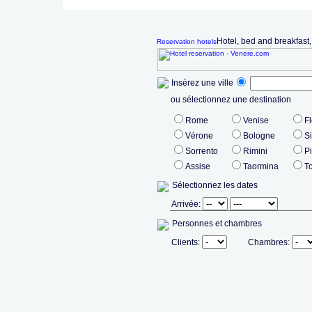
Hotel, bed and breakfast
Reservation hotels
Insérez une ville
ou sélectionnez une destination
Rome
Venise
F
Vérone
Bologne
S
Sorrento
Rimini
P
Assise
Taormina
T
Sélectionnez les dates
Arrivée:
Personnes et chambres
Clients:
Chambres: