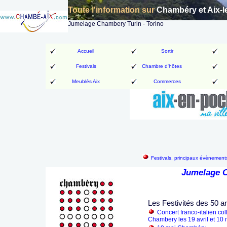
Toute l'information sur
Chambéry et Aix-l
Jumelage Chambery Turin - Torino
Accueil
Sortir
Festivals
Chambre d'hôtes
Meublés Aix
Commerces
Festivals, principaux évènements
Jumelage C
Les Festivités des 50 
Concert franco-italien co
Chambery les 19 avril et 10 