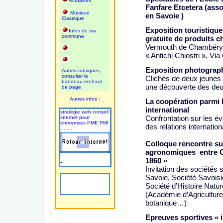
Actualités
Fanfare Etcetera (ass
Musique
en Savoie )
Classique
Exposition touristiqu
Infos de ma
commune
gratuite de produits 
Vermouth de Chambéry
« Antichi Chiostri », Vi
Exposition photograp
Autres rubriques,
consulter le
Clichés de deux jeunes 
bandeau en haut
une découverte des deux
de page
Autres infos :
La coopération parmi l
international
stratégie web conseil
Confrontation sur les é
internet pour
entreprises PME PMI
des relations internation
- - - -
Colloque rencontre su
agronomiques entre Ch
1860 »
-
Invitation des société
Savoie, Société Savoisie
Société d’Histoire Natu
(Académie d’Agricultur
botanique…)
Epreuves sportives
« 