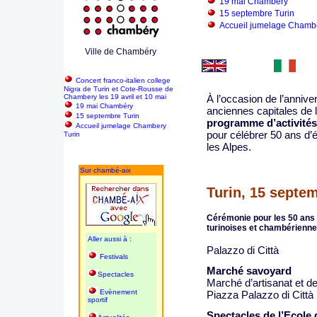
19 mai Chambéry
15 septembre Turin
Accueil jumelage Chambe
Ville de Chambéry
Concert franco-italien college
Nigra de Turin et Cote-Rousse de
Chambery les 19 avril et 10 mai
À l’occasion de l’annive
19 mai Chambéry
anciennes capitales de 
15 septembre Turin
programme d’activités
Accueil jumelage Chambery
pour célébrer 50 ans d’
Turin
les Alpes.
Sur chambé-aix
Turin, 15 septe
Cérémonie pour les 50 ans 
turinoises et chambérienn
Aller aussi à :
Palazzo di Città
Festivals
Marché savoyard
Spectacles
Marché d’artisanat et d
Evènement
Piazza Palazzo di Città
sportif
Spectacles de l’Ecole