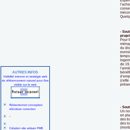
Expert
l’acha
consei
méconn
Quelq
- Sout
propr
Pour f
ménag
du dis
euros/
temps
logeme
de 19.
l’anné
AUTRES INFOS
bénéfi
d’empr
Visibilité internet et stratégie web
(cette
de référencement naturel pour être
présen
visible sur le web
Rédactionnel conception
- Sout
réécriture correction
Un no
en pla
-
des tr
des lo
(monta
Création site artisan PME