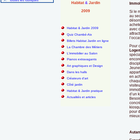
toutes les rubriques
Habitat
&
Jardin
Immobi
2009
Si le 
au sec
désor
achete
Habitat & Jardin 2009
avec d
attrac
Quiz Chambé-Aix
l’occa
Billets Habitat Jardin en ligne
Pour c
La Chambre des Métiers
Logem
L'immobilier au Salon
spécia
encore
Pianos extravagants
discip
Art graphiques et Design
Jeunes
appart
Dans les halls
en ach
Créateurs d'art
chaque
Côté jardin
visite
immob
Habitat & Jardin pratique
d’un k
Actualités et articles
Besoin
concré
kiosqu
pour d
mieux,
Autant