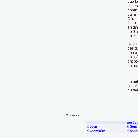
que le
contrai
applic
qui a 
Offran
à tout
en tan
de 9 a
en ce
De plu
des ta
peu à
baissé
ont bo
par ra
Le pôl
sous l
guider
Voir aussi :
Accès 
Lyon
Genè
Chambéry
Anne