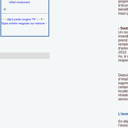
propri
hôtel restaurant
d’éco
bénéfi
maxi p
- - -
- - > -
Alp'Loader engins TP
-
Tapis entrée magasin sur mesure
- Sout
Un nou
invest
prend 
rempla
d'amor
2010. 
nu, à 
respec
Depuis
d’impô
logem
certai
locati
réside
servic
L'imm
En dép
l’immo