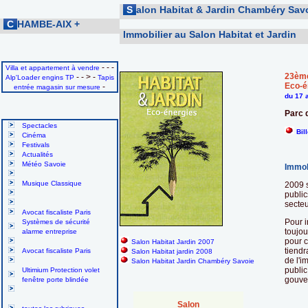
S
alon Habitat & Jardin Chambéry Sav
C
HAMBE-AIX
+
Immobilier au Salon Habitat et Jardin
- - -
Villa et appartement à vendre
23ème
- - > -
Alp'Loader engins TP
Tapis
Eco-é
-
entrée magasin sur mesure
du 17 
Parc 
Spectacles
Bil
Cinéma
Festivals
Actualités
Météo Savoie
Immobi
Musique Classique
2009 s
public
secteu
Avocat fiscaliste Paris
Pour i
Systèmes de sécurité
toujou
alarme entreprise
pour c
Salon Habitat Jardin 2007
tiendr
Avocat fiscaliste Paris
Salon Habitat jardin 2008
de l'i
Salon Habitat Jardin Chambéry Savoie
public
Ultimium Protection volet
gouver
fenêtre porte blindée
Salon