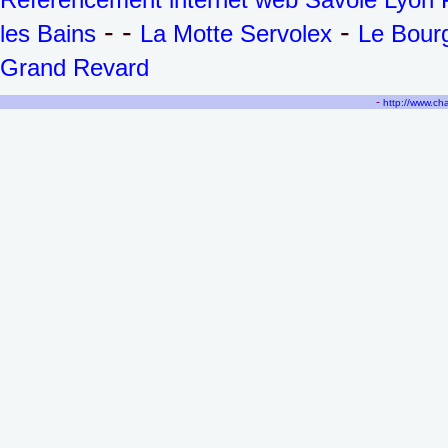
- -
-
les Bains
La Motte Servolex
Le Bourg
Grand Revard
-
http://www.c