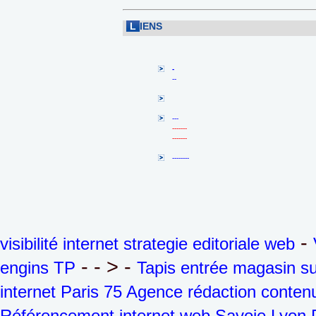
L
IENS
-
--
---
-------
-------
--------
-
visibilité internet strategie editoriale web
- - > -
engins TP
Tapis entrée magasin s
internet Paris 75 Agence rédaction contenu
Référencement internet web Savoie Lyon 