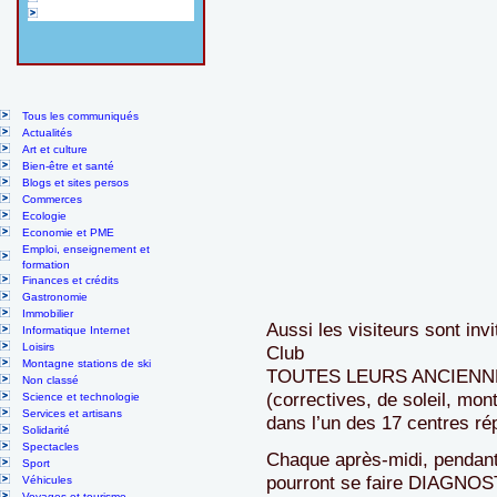
Tous les communiqués
Actualités
Art et culture
Bien-être et santé
Blogs et sites persos
Commerces
Ecologie
Economie et PME
Emploi, enseignement et
formation
Finances et crédits
Gastronomie
Immobilier
Aussi les visiteurs sont inv
Informatique Internet
Loisirs
Club
Montagne stations de ski
TOUTES LEURS ANCIENN
Non classé
(correctives, de soleil, mon
Science et technologie
Services et artisans
dans l’un des 17 centres ré
Solidarité
Spectacles
Chaque après-midi, pendant l
Sport
pourront se faire DIAG
Véhicules
Voyages et tourisme