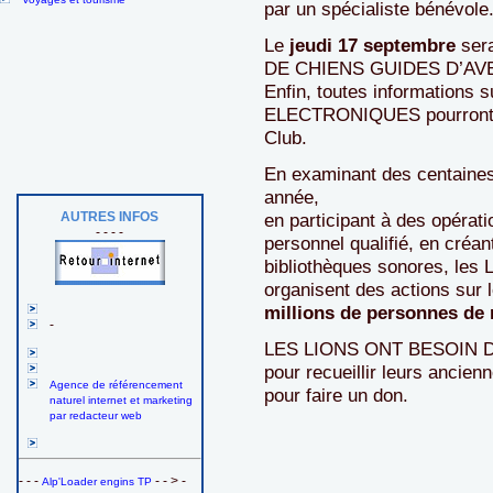
par un spécialiste bénévole
Le
jeudi 17 septembre
ser
DE CHIENS GUIDES D’AV
Enfin, toutes information
ELECTRONIQUES pourront êtr
Club.
En examinant des centaines
année,
AUTRES INFOS
en participant à des opérati
- - - -
personnel qualifié, en créan
bibliothèques sonores, les 
organisent des actions sur l
millions de personnes de 
-
LES LIONS ONT BESOIN D
pour recueillir leurs ancien
Agence de référencement
pour faire un don.
naturel internet et marketing
par redacteur web
- - -
- - > -
Alp'Loader engins TP