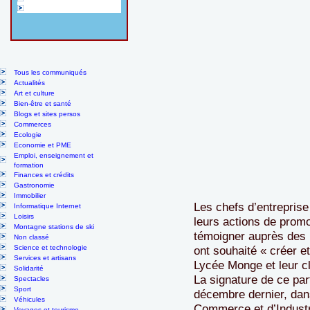
Tous les communiqués
Actualités
Art et culture
Bien-être et santé
Blogs et sites persos
Commerces
Ecologie
Economie et PME
Emploi, enseignement et
formation
Finances et crédits
Gastronomie
Immobilier
Les chefs d’entrepris
Informatique Internet
Loisirs
leurs actions de promo
Montagne stations de ski
témoigner auprès des p
Non classé
Science et technologie
ont souhaité « créer et
Services et artisans
Lycée Monge et leur cl
Solidarité
La signature de ce part
Spectacles
Sport
décembre dernier, dan
Véhicules
Commerce et d’Industr
Voyages et tourisme