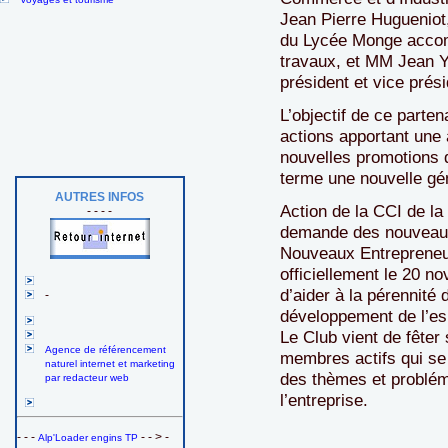
Jean Pierre Hugueniot,
du Lycée Monge accom
travaux, et MM Jean Y
président et vice pré
L’objectif de ce parten
actions apportant une 
nouvelles promotions 
terme une nouvelle gé
AUTRES INFOS
Action de la CCI de la
- - - -
demande des nouveaux 
Nouveaux Entrepreneu
officiellement le 20 n
d’aider à la pérennité 
-
développement de l’esp
Le Club vient de fêter
Agence de référencement
membres actifs qui se
naturel internet et marketing
des thèmes et probléma
par redacteur web
l’entreprise.
- - -
- - > -
Alp'Loader engins TP