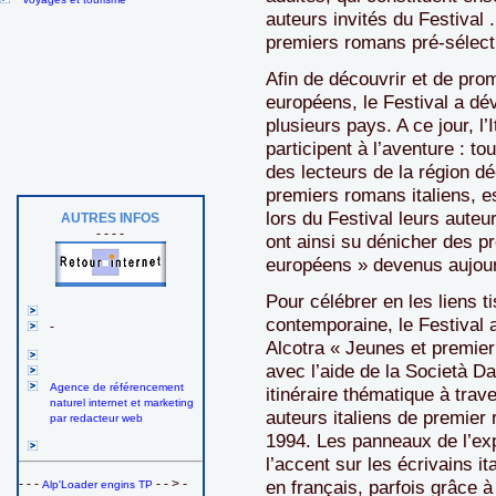
auteurs invités du Festival 
premiers romans pré‐sélect
Afin de découvrir et de pr
européens, le Festival a dé
plusieurs pays. A ce jour, l’
participent à l’aventure : 
des lecteurs de la région d
premiers romans italiens, e
lors du Festival leurs auteu
AUTRES INFOS
- - - -
ont ainsi su dénicher des 
européens » devenus aujour
Pour célébrer en les liens ti
contemporaine, le Festival a
-
Alcotra « Jeunes et premie
avec l’aide de la Società Dan
Agence de référencement
itinéraire thématique à trav
naturel internet et marketing
auteurs italiens de premie
par redacteur web
1994. Les panneaux de l’exp
l’accent sur les écrivains it
- - -
- - > -
en français, parfois grâce 
Alp'Loader engins TP