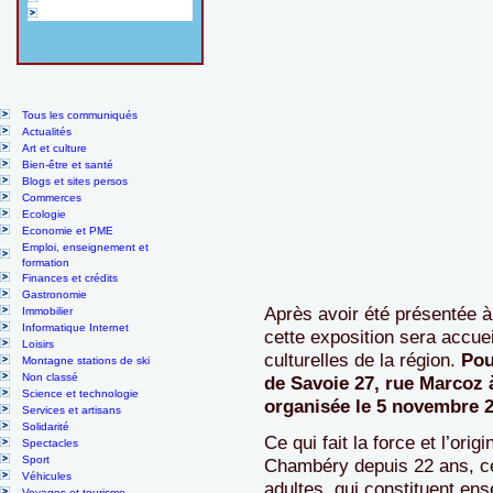
Tous les communiqués
Actualités
Art et culture
Bien-être et santé
Blogs et sites persos
Commerces
Ecologie
Economie et PME
Emploi, enseignement et
formation
Finances et crédits
Gastronomie
Après avoir été présentée à
Immobilier
Informatique Internet
cette exposition sera accuei
Loisirs
culturelles de la région.
Pou
Montagne stations de ski
Non classé
de Savoie 27, rue Marcoz 
Science et technologie
organisée le 5 novembre 2
Services et artisans
Solidarité
Ce qui fait la force et l’ori
Spectacles
Sport
Chambéry depuis 22 ans, ce 
Véhicules
adultes, qui constituent ens
Voyages et tourisme