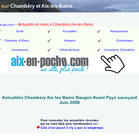
n sur
Chambéry et Aix-les-Bains
--
A
ctualités et news à Chambéry Aix-les-Bains
be-aix.com
Sortir
Actualités
Restaurants
Chambre d'hôtes
Artisans
Entreprises
Commerces
Véhicule/Auto
Commerce Chambéry
Actualités Chambery Aix les Bains Bauges Avant Pays savoyard
Juin 2008
Pour consulter les actualités récentes
qui ne sont déjà plus mentionnées ici :
Cela s'est passé il n'y a pas si longtemps