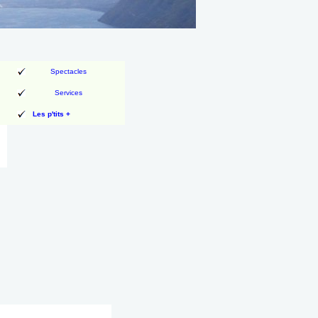
Spectacles
Services
Les p'tits +