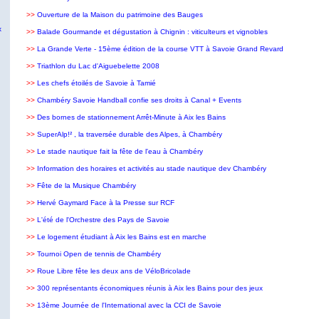
>>
Ouverture de la Maison du patrimoine des Bauges
x
>>
Balade Gourmande et dégustation à Chignin : viticulteurs et vignobles
>>
La Grande Verte - 15ème édition de la course VTT à Savoie Grand Revard
>>
Triathlon du Lac d'Aiguebelette 2008
>>
Les chefs étoilés de Savoie à Tamié
>>
Chambéry Savoie Handball confie ses droits à Canal + Events
>>
Des bornes de stationnement Arrêt-Minute à Aix les Bains
>>
Sup
erAlp!² , la traversée durable des Alpes, à Chambéry
>>
Le stade nautique fait la fête de l'eau à Chambéry
>>
Information des horaires et activités au stade nautique dev Chambéry
>>
Fête de la Musique Chambéry
>>
Hervé Gaymard Face à la Presse sur RCF
>>
L'été de l'Orchestre des Pays de Savoie
>>
Le logement étudiant à Aix les Bains est en marche
>>
Tournoi Open de tennis de Chambéry
>>
Roue Libre fête les deux ans de VéloBricolade
>>
300 représentants économiques réunis à Aix les Bains pour des jeux
>>
13ème Journée de l'International avec la CCI de Savoie