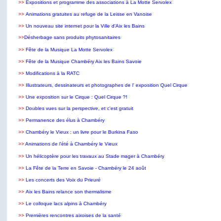
>>
Expositions et programme des associations à La Motte Servolex
>>
Animations gratuites au refuge de la Leisse en Vanoise
>>
Un nouveau site internet pour la Ville d'Aix les Bains
>>
Désherbage sans produits phytosanitaires
>>
Fête de la Musique La Motte Servolex
>>
Fête de la Musique Chambéry Aix les Bains Savoie
>>
Modifications à la RATC
>>
Illustrateurs, dessinateurs et photographes de l' exposition Quel Cirque
>>
Une exposition sur le Cirque : Quel Cirque ?!
>>
Doubles vues sur la perspective, et c'est gratuit
>>
Permanence des élus à Chambéry
>>
Chambéry le Vieux : un livre pour le Burkina Faso
>>
Animations de l'été à Chambéry le Vieux
>>
Un hélicoptère pour les travaux au Stade mager à Chambéry
>>
La Fête de la Terre en Savoie - Chambéry le 24 août
>>
Les concerts des Voix du Prieuré
>>
Aix les Bains relance son thermalisme
>>
Le colloque lacs alpins à Chambéry
>>
Premières rencontres aixoises de la santé