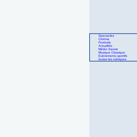
Spectacles
Cinéma
Festivals
Actualités
Météo Savoie
Musique Classique
Evènements sportifs
toutes les rubriques