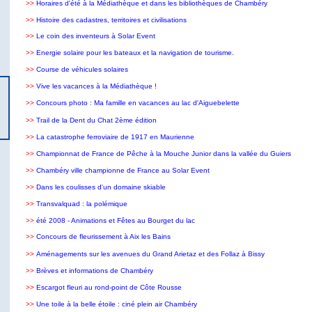
>>
Horaires d'été à la Médiathèque et dans les bibliothèques de Chambéry
>>
Histoire des cadastres, territoires et civilisations
>>
Le coin des inventeurs à Solar Event
>>
Energie solaire pour les bateaux et la navigation de tourisme.
>>
Course de véhicules solaires
>>
Vive les vacances à la Médiathèque !
>>
Concours photo : Ma famille en vacances au lac d'Aiguebelette
>>
Trail de la Dent du Chat 2ème édition
>>
La catastrophe ferroviaire de 1917 en Maurienne
>>
Championnat de France de Pêche à la Mouche Junior dans la vallée du Guiers
>>
Chambéry ville championne de France au Solar Event
>>
Dans les coulisses d'un domaine skiable
>>
Transvalquad : la polémique
>>
été 2008 - Animations et Fêtes au Bourget du lac
>>
Concours de fleurissement à Aix les Bains
>>
Aménagements sur les avenues du Grand Arietaz et des Follaz à Bissy
>>
Brèves et informations de Chambéry
>>
Escargot fleuri au rond-point de Côte Rousse
>>
Une toile à la belle étoile : ciné plein air Chambéry