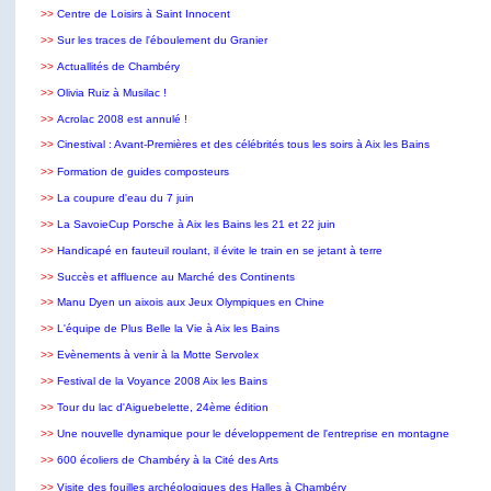
>>
Centre de Loisirs à Saint Innocent
>>
Sur les traces de l'éboulement du Granier
>>
Actuallités de Chambéry
>>
Olivia Ruiz à Musilac
!
>>
Acrolac 2008 est annulé !
>>
Cinestival : Avant-Premières et des célébrités tous les soirs à Aix les Bains
>>
Formation de guides composteurs
>>
La coupure d'eau du 7 juin
>>
La SavoieCup Porsche à Aix les Bains les 21 et 22 juin
>>
Handicapé en fauteuil roulant, il évite le train en se jetant à terre
>>
Succès et affluence au Marché des Continents
>>
Manu Dyen un aixois aux Jeux Olympiques en Chine
>>
L'équipe de Plus Belle la Vie à Aix les Bains
>>
Evènements à venir à la Motte Servolex
>>
Festival de la Voyance 2008 Aix les Bains
>>
Tour du lac d'Aiguebelette, 24ème édition
>>
Une nouvelle dynamique pour le développement de l'entreprise en montagne
>>
600 écoliers de Chambéry à la Cité des Arts
>>
Visite des fouilles archéologiques des Halles à Chambéry