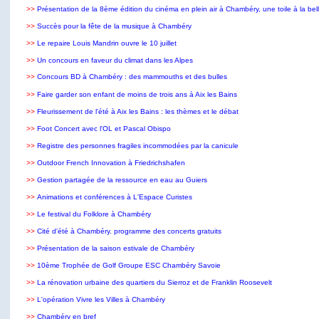
>>
Présentation de la 8ème édition du cinéma en plein air à Chambéry, une toile à la bell
>>
Succès pour la fête de la musique à Chambéry
>>
Le repaire Louis Mandrin ouvre le 10 juillet
>>
Un concours en faveur du climat dans les Alpes
>>
Concours BD à Chambéry : des mammouths et des bulles
>>
Faire garder son enfant de moins de trois ans à Aix les Bains
>>
Fleurissement de l'été à Aix les Bains : les thèmes et le débat
>>
Foot Concert avec l'OL et Pascal Obispo
>>
Registre des personnes fragiles incommodées par la canicule
>>
Outdoor French Innovation à Friedrichshafen
>>
Gestion partagée de la ressource en eau au Guiers
>>
Animations et conférences à L'Espace Curistes
>>
Le festival du Folklore à Chambéry
>>
Cité d'été à Chambéry. programme des concerts gratuits
>>
Présentation de la saison estivale de Chambéry
>>
10ème Trophée de Golf Groupe ESC Chambéry Savoie
>>
La rénovation urbaine des quartiers du Sierroz et de Franklin Roosevelt
>>
L'opération Vivre les Villes à Chambéry
>>
Chambéry en bref