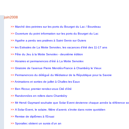
juin2008
>>
Marché des peintres sur les ports du Bourget du Lac / Bourdeau
>>
Ouverture du point information sur les ports du Bourget du Lac
>>
Agathe a perdu ses pralines à Saint Genix sur Guiers
>>
les Estivales de La Motte Servolex, les vacances d'été des 11-17 ans
>>
Fête du Jeu à la Motte Servolex - deuxième édition
>>
Horaires et permanences d'été à La Motte Servolex
>>
Giratoire de l’avenue Pierre Mendès-France à Chambéry le Vieux
>>
Permanences du délégué du Médiateur de la République pour la Savoie
>>
Animations et sorties de juillet à Challes les Eaux
>>
Ben Ricour, premier rendez-vous Cité d'été
>>
Randonnées en rollers dans Chambéry
>>
Mr Hervé Gaymard souhaite que Solar Event devienne chaque année la référence sol
>>
A Solar Event, le solaire, filière d'avenir, s'invite dans notre quotidien
>>
Remise de diplômes à l'Enaai
>>
Sporaltec obtient un sursis d'un an