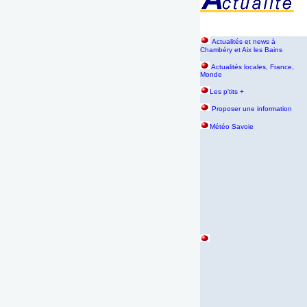
Actualités et news à
Chambéry et Aix les Bains
Actualités locales, France,
Monde
Les p'tits +
Proposer une information
Météo Savoie