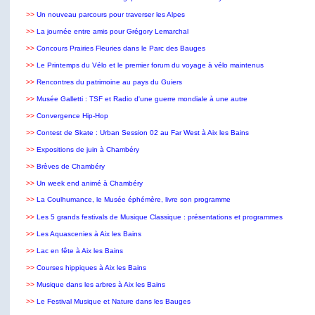
>>
Un nouveau parcours pour traverser les Alpes
>>
La journée entre amis pour Grégory Lemarchal
>>
Concours Prairies Fleuries dans le Parc des Bauges
>>
Le Printemps du Vélo et le premier forum du voyage à vélo maintenus
>>
Rencontres du patrimoine au pays du Guiers
>>
Musée Galletti : TSF et Radio d'une guerre mondiale à une autre
>>
Convergence Hip-Hop
>>
Contest de Skate : Urban Session 02 au Far West à Aix les Bains
>>
Expositions de juin à Chambéry
>>
Brèves de Chambéry
>>
Un week end animé à Chambéry
>>
La Coulhumance, le Musée éphémère, livre son programme
>>
Les 5 grands festivals de Musique Classique : présentations et programmes
>>
Les Aquascenies à Aix les Bains
>>
Lac en fête à Aix les Bains
>>
Courses hippiques à Aix les Bains
>>
Musique dans les arbres à Aix les Bains
>>
Le Festival Musique et Nature dans les Bauges