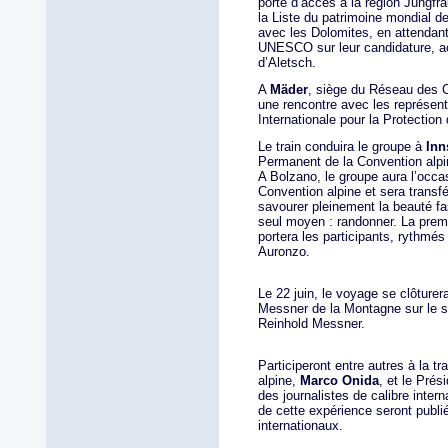
porte d’accès à la région Jungfr
la Liste du patrimoine mondial d
avec les Dolomites, en attendant
UNESCO sur leur candidature, a
d’Aletsch.
A
Mäder
, siège du Réseau des 
une rencontre avec les représen
Internationale pour la Protection
Le train conduira le groupe à
Inn
Permanent de la Convention alpi
A Bolzano, le groupe aura l’occa
Convention alpine et sera transfé
savourer pleinement la beauté fa
seul moyen : randonner. La prem
portera les participants, rythmé
Auronzo.
Le 22 juin, le voyage se clôture
Messner de la Montagne sur le su
Reinhold Messner.
Participeront entre autres à la t
alpine,
Marco Onida
, et le Pré
des journalistes de calibre inter
de cette expérience seront publi
internationaux.