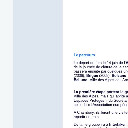
Le parcours
Le départ se fera le 14 juin de l’
A
de la journée de clôture de la s
passera ensuite par quelques une
(2006),
Brigue
(2008),
Bolzano
(
Belluno
, Ville des Alpes de l’A
La première étape portera le 
Ville des Alpes, mais qui abrite
Espaces Protégés » du Secrétari
celui de « l’Association europé
A Chambéry, ils feront une visit
repartir en train.
De là, le groupe ira à
Interlaken