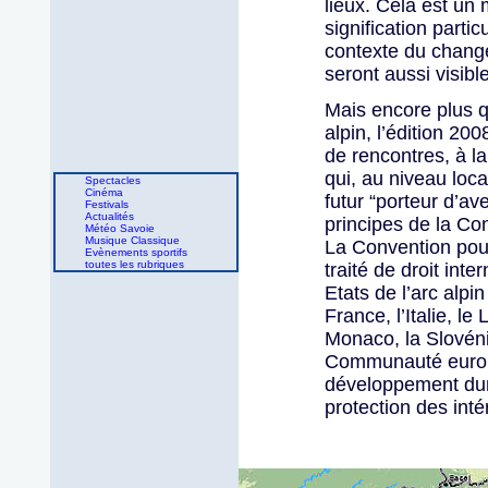
lieux. Cela est un
signification parti
contexte du change
seront aussi visibl
Mais encore plus q
alpin, l’édition 2
de rencontres, à l
qui, au niveau loca
Spectacles
Cinéma
futur “porteur d’av
Festivals
Actualités
principes de la Co
Météo Savoie
Musique Classique
La Convention pour
Evènements sportifs
toutes les rubriques
traité de droit inte
Etats de l’arc alpin
France, l’Italie, le
Monaco, la Slovénie
Communauté europé
développement dura
protection des inté