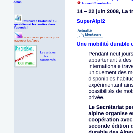
Actus
Accueil Chambé-Aix
14 – 22 juin 2008, La t
SuperAlp!2
Retrouvez l'actualité au
quotidien et les sorties dans
l'agenda !
Un nouveau parcours pour
traverser les Alpes
Une mobilité durable d
Les articles
Pendant neuf jours
+
les
appartenant à de
commentés
internationale trave
uniquement des mo
disponibles habitue
expérimentant ains
possibilités de mob
privée.
Le Secrétariat p
alpine organise en
coopération avec 
seconde édition d
durable des Alpe