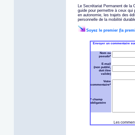
Le Secrétariat Permanent de la 
guide pour permettre à ceux qui 
en autonomie, les trajets des édi
personnelle de la mobilité durabl
Soyez le premier (la premi
Envoyer un commentaire sur 
Nom ou
pseudo*
E-mail
(non publié,
doit être
valide)
Votre
commentaire*
* champ
obligatoire
Les commenta