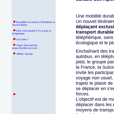
Une mobilité durab
Un nouvel itinérair
Actualités et news à Chambéry et
Aix les Bains
déplaçant exclu
Cela s'est passé il n'y a pas si
transport durabl
longtemps
téléphérique, sans
Les p'tits +
écologique et le pl
age d'accueil de
P
www.chambe-aix.com
Enchaînant des traj
Météo Savoie
autobus, en téléph
pied, le groupe pa
la France, la Suisse
invite les particip
voyage non usuel,
trajets le plaisir d
se déplacer en s’e
forces.
L’objectif est de m
déplacer dans les 
moyens de transpor