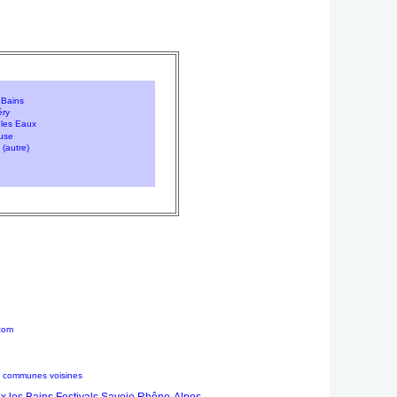
 Bains
éry
 les Eaux
euse
(autre)
com
t communes voisines