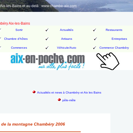
ix-les-Bains et au-delà : www.chambe-aix.com
mbéry Aix-les-Bains
Sortir
Actualités
Restaurants
Chambre d'hôtes
Artisans
Entreprises
Commerces
Véhicule/Auto
Commerce Chambéry
Actualités et news à Chambéry et Aix les Bains
pêle-mêle
rs de la montagne Chambéry 2006