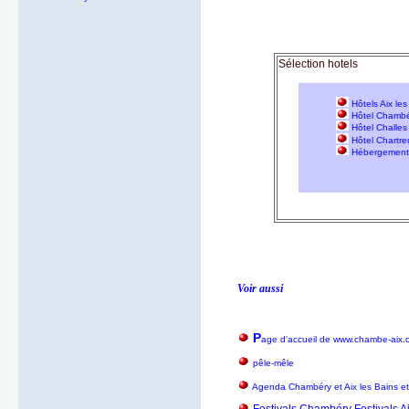
Sélection hotels
Hôtels Aix les
Hôtel Chamb
Hôtel Challes
Hôtel Chartr
Hébergement 
Voir aussi
P
age d'accueil de www.chambe-aix.
pêle-mêle
Agenda Chambéry et Aix les Bains e