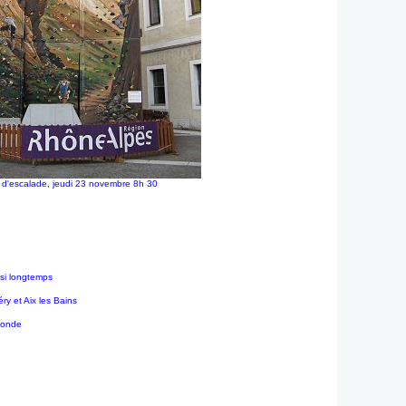
 d'escalade, jeudi 23 novembre 8h 30
 si longtemps
ry et Aix les Bains
 Monde