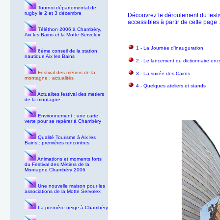
Tournoi départemental de
rugby le 2 et 3 décembre
Découvrez le déroulement du festiva
accessibles à partir de cette page .
Téléthon 2006 à Chambéry,
Aix les Bains et la Motte Servolex
1 - La Journée d'inauguration
6éme conseil de la station
nautique Aix les Bains
2 -
Le lancement du dictionnaire en
Festival des métiers de la
3 -
La soirée des Cairns
montagne : actualités
4 -
Quelques ateliers et stands
Actualites festival des metiers
de la montagne
Environnement : une carte
verte pour se repérer à Chambéry
Qualité Tourisme à Aix les
Bains : premières rencontres
Animations et moments forts
du Festival des Métiers de la
Montagne Chambéry 2006
Une nouvelle maison pour les
associations de la Motte Servolex
La première neige à Chambéry