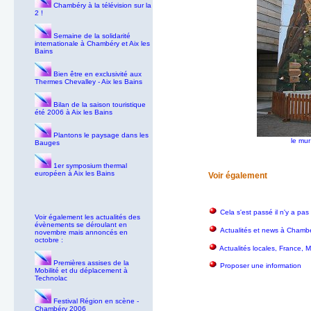
Chambéry à la télévision sur la
2 !
Semaine de la solidarité
internationale à Chambéry et Aix les
Bains
Bien être en exclusivité aux
Thermes Chevalley - Aix les Bains
Bilan de la saison touristique
été 2006 à Aix les Bains
Plantons le paysage dans les
le mur
Bauges
1er symposium thermal
européen à Aix les Bains
Voir également
Cela s'est passé il n'y a pas
Voir également les actualités des
évènements se déroulant en
Actualités et news à Chambé
novembre mais annoncés en
octobre :
Actualités locales, France,
Premières assises de la
Proposer une information
Mobilité et du déplacement à
Technolac
Festival Région en scène -
Chambéry 2006