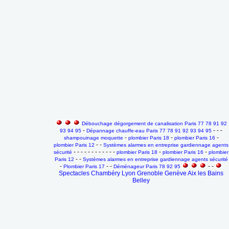
Débouchage dégorgement de canalisation Paris 77 78 91 92
-
- - -
93 94 95
Dépannage chauffe-eau Paris 77 78 91 92 93 94 95
-
-
-
shampouinage moquette
plombier Paris 18
plombier Paris 16
- -
plombier Paris 12
Systèmes alarmes en entreprise gardiennage agents
- - - - - - - - - - - -
-
-
sécurité
plombier Paris 18
plombier Paris 16
plombier
- -
Paris 12
Systèmes alarmes en entreprise gardiennage agents sécurité
-
- -
- -
Plombier Paris 17
Déménageur Paris 78 92 95
Spectacles Chambéry Lyon Grenoble Genève Aix les Bains
Belley