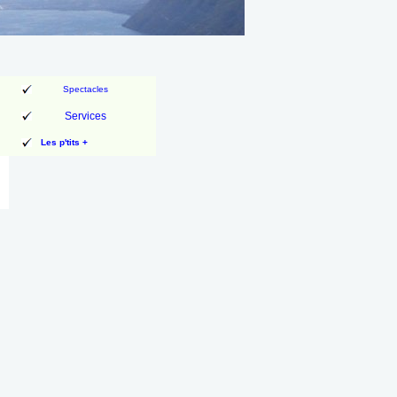
Spectacles
Services
Les p'tits +