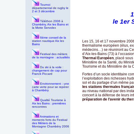
Tournoi
départemental de rugby le
2 et 3 décembre
1
le 1er
Téléthon 2006 à
Chambéry, Aix les Bains et
la Motte Servolex
6éme conseil de la
station nautique Aix les
Les 15, 16 et 17 novembre 2006
Bains
thermalisme européen (élus, exp
médecins…) se réuniront au Ce
d’Aix-les-Bains (73) à l’occasi
Festival des métiers
de la montagne : actualités
Thermal Européen
, placé sous
Ministère de la Santé, du Minis
Tourisme et du Ministère de la C
Du ski à la voile :
changement de cap pour
Franck Piccard
Fortes d’un socle identitaire co
l’exploitation des richesses hy
sol et du partage d’un même pat
Environnement : une
les stations thermales frança
carte verte pour se repérer
à Chambéry
au niveau national par des inst
concert à la défense de leurs int
préparation de l’avenir du th
Qualité Tourisme à
Aix les Bains : premières
rencontres
Animations et
moments forts du Festival
des Métiers de la
Montagne Chambéry 2006