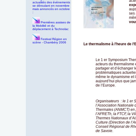
acte
actualités des évènements
exp
se déroulant en novembre
aujo
mais annoncés en octobre
:
ses 
même
vou
Premières assises de
la Mobilité et du
déplacement à Technolac
Festival Région en
scène - Chambéry 2006
Le thermalisme à l’heure de l
Le 1 er Symposium Ther
acteurs du thermalisme 
partager et d’échanger l
problématiques actuell
même le dynamisme et la
aujourd’hui plus que jam
de l’Europe.
Organisateurs
: le 1 er
l’Association National
Thermales (ANMCT) en p
l’AFRETh, la FTCF, la Vil
Thermes Nationaux d’Aix-
Culture (Direction de l’A
Conseil Régional de Rhô
de Savoie.