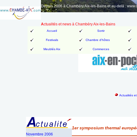
Depuis 2006 à Chambéry Aix-les-Bains et au-delà : www
A
ctualités et news à Chambéry Aix-les-Bains
Accueil
Sortir
Festivals
Chambre d'hôtes
Meublés Aix
Commerces
Actualités e
1er symposium thermal europée
Novembre
2006