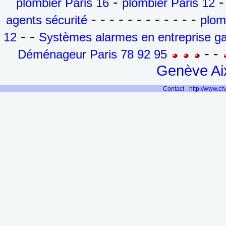
-
-
plombier Paris 16
plombier Paris 12
- - - - - - - - - - - -
agents sécurité
plom
- -
12
Systèmes alarmes en entreprise ga
- -
Déménageur Paris 78 92 95
Genève Aix
Contact
-
http://www.c