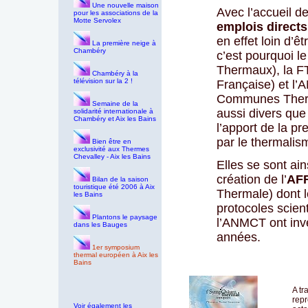
Une nouvelle maison
Avec l’accueil d
pour les associations de la
Motte Servolex
emplois directs
en effet loin d’ê
La première neige à
Chambéry
c’est pourquoi l
Thermaux), la F
Chambéry à la
télévision sur la 2 !
Française) et l
Communes Therma
Semaine de la
aussi divers que 
solidarité internationale à
Chambéry et Aix les Bains
l’apport de la p
par le thermalis
Bien être en
exclusivité aux Thermes
Chevalley - Aix les Bains
Elles se sont ai
création de l’
AF
Bilan de la saison
touristique été 2006 à Aix
Thermale) dont l
les Bains
protocoles scien
Plantons le paysage
l’ANMCT ont inves
dans les Bauges
années.
1er symposium
thermal européen à Aix les
Bains
A tr
repr
Voir également les