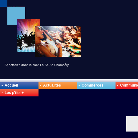
Spectacles dans la salle La Soute Chambéry
• Accueil
• Actualités
• Commerces
• Communi
• Les p'tits +