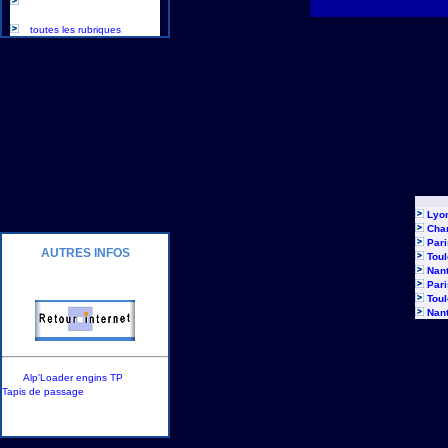
toutes les rubriques
Lyo
Cha
Pari
AUTRES INFOS
Tou
Nan
Pari
- - - -
Tou
Nan
- - -
- - > -
Alp'Loader engins TP
-
Tapis de passage