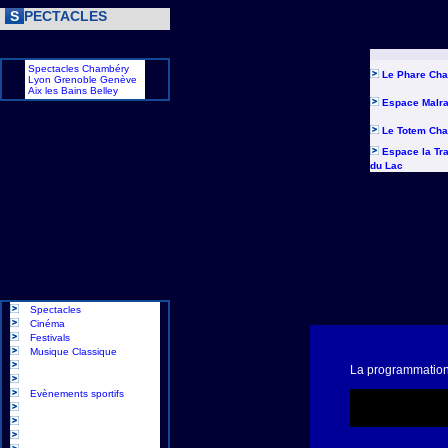
S
PECTACLES
Spectacles Chambéry
Le Phare Ch
Lyon Grenoble Genève
Aix les Bains Belley
Espace Malr
Le Totem Ch
Espace la Tr
du Lac
Spectacles
Cinéma
Festivals
Musique Classique
La programmation
Evènements sportifs