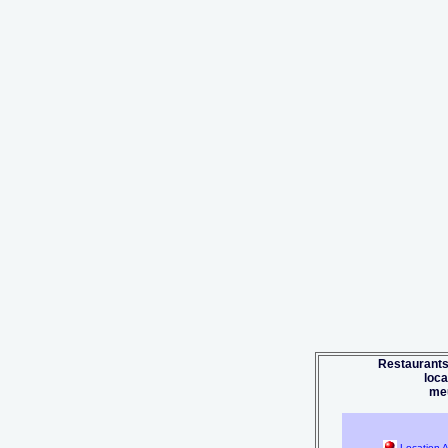
Restaurants
loc
me
Location A