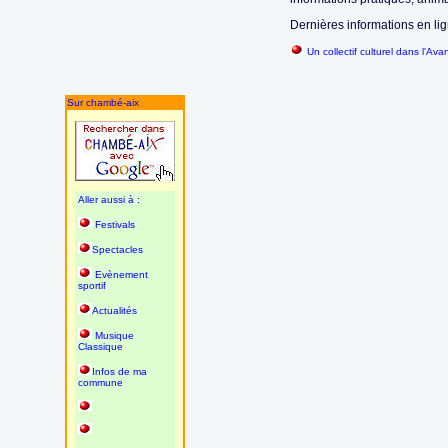
Dernières informations en lig
Un collectif culturel dans l'A
Sur chambé-aix
Aller aussi à :
Festivals
Spectacles
Evènement
sportif
Actualités
Musique
Classique
Infos de ma
commune