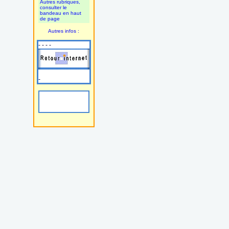
Autres rubriques,
consulter le
bandeau en haut
de page
Autres infos :
- - - -
-