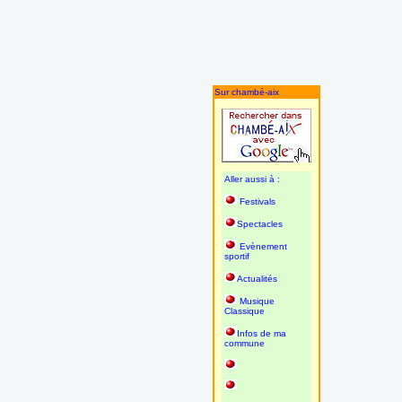
Sur chambé-aix
Aller aussi à :
Festivals
Spectacles
Evènement
sportif
Actualités
Musique
Classique
Infos de ma
commune