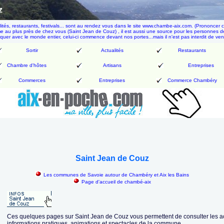
z
alités, restaurants, festivals... sont au rendez vous dans le site www.chambe-aix.com. (Prononcer
rme au plus près de chez vous (Saint Jean de Couz) , il est aussi une source pour les personnes de 
quer avec le monde entier, celui-ci commence devant nos portes
...mais il n'est pas interdit de ven
Sortir
Actualités
Restaurants
Chambre d'hôtes
Artisans
Entreprises
Commerces
Entreprises
Commerce Chambéry
Saint Jean de Couz
Les communes de Savoie autour de Chambéry et Aix les Bains
Page d'accueil de chambé-aix
Ces quelques pages sur Saint Jean de Couz vous permettent de consulter les ac
informations pratiques, animations et spectacles de la commune.