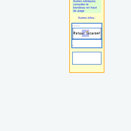
Autres rubriques,
consulter le
bandeau en haut
de page
Autres infos :
- - - -
-