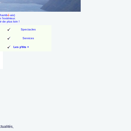
 chamb
é
-aix)
l'extérieur.
ir de plus loin !
Spectacles
Services
Les p'tits +
tualités,