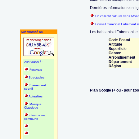
Dernières informations en lig
Un collectif culturel dans l'A
Conseil municipal Entremont l
Les habitants d'Entremont le 
Sur chambé-aix
Code Postal
Altitude
Superficie
Canton
Arrondisement
Département
Aller aussi à :
Région
Festivals
Spectacles
Evènement
sportif
Plan Google (+ ou - pour zo
Actualités
Musique
Classique
Infos de ma
commune