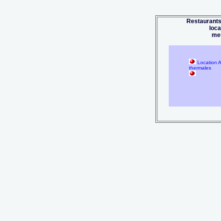
Restaurants
loc
me
Location A
thermales