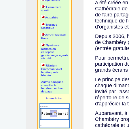
a été créée en 
Evènement
Cathédrale de C
sportif
de faire parta
Actualités
technique de l’
Musique
d’organistes et
Classique
Avocat fiscaliste
Depuis 2006, l
Paris
de Chambéry p
Systèmes
(entrée gratui
alarmes en
entreprise
gardiennage agents
Pour permettre
sécurité
participation d
Ultimium
grands écrans 
Protection volet
fenêtre porte
blindée
Le principe de
Autres rubriques,
chaque dimanch
consulter le
bandeau en haut
invité par l'as
de page
répertoire de 
Autres infos :
d'apprécier la 
- - - -
Auparavant, à 
Chambéry propos
cathédrale et u
-