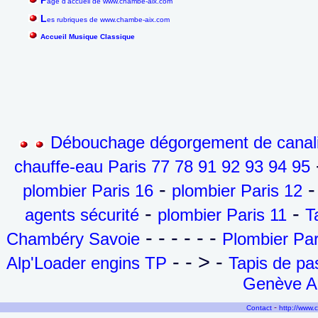
P
age d'accueil de www.chambe-aix.com
L
es rubriques de www.chambe-aix.com
Accueil Musique Classique
Débouchage dégorgement de canalis
-
chauffe-eau Paris 77 78 91 92 93 94 95
-
-
plombier Paris 16
plombier Paris 12
-
-
agents sécurité
plombier Paris 11
T
- - - - - -
Chambéry Savoie
Plombier Par
- - > -
Alp'Loader engins TP
Tapis de p
Genève Ai
-
Contact
http://www.