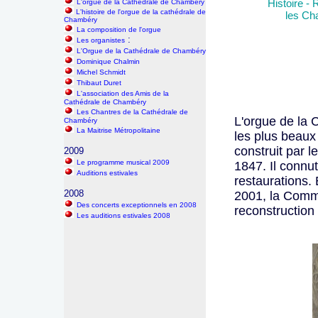
Histoire -
L'orgue de la Cathédrale de Chambéry
L'histoire de l'orgue de la cathédrale de
les Cha
Chambéry
La composition de l'orgue
:
Les organistes
L'Orgue de la Cathédrale de Chambéry
Dominique Chalmin
Michel Schmidt
Thibaut Duret
L'association des Amis de la
Cathédrale de Chambéry
Les Chantres de la Cathédrale de
L'orgue de la
Chambéry
La Maitrise Métropolitaine
les plus beaux
construit par 
2009
Le programme musical 2009
1847. Il connu
Auditions estivales
restaurations.
2008
2001, la Comm
Des concerts exceptionnels en 2008
reconstruction 
Les auditions estivales 2008