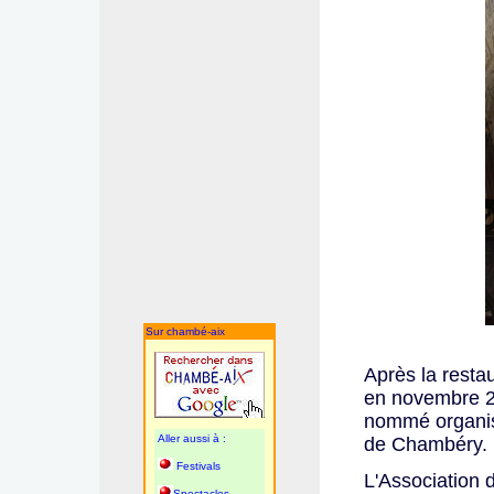
Sur chambé-aix
Après la resta
en novembre 2
nommé organist
Aller aussi à :
de Chambéry.
Festivals
L'Association 
Spectacles