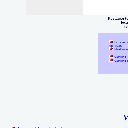
Restaurants
loc
me
Location A
thermales
Meublés Ai
Camping A
Camping 
V