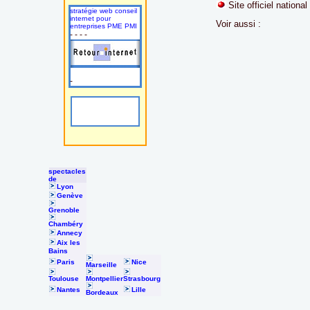
Site officiel national
stratégie web conseil
internet pour
Voir aussi :
entreprises PME PMI
- - - -
-
spectacles
de
Lyon
Genève
Grenoble
Chambéry
Annecy
Aix les
Bains
Paris
Nice
Marseille
Toulouse
Montpellier
Strasbourg
Nantes
Lille
Bordeaux