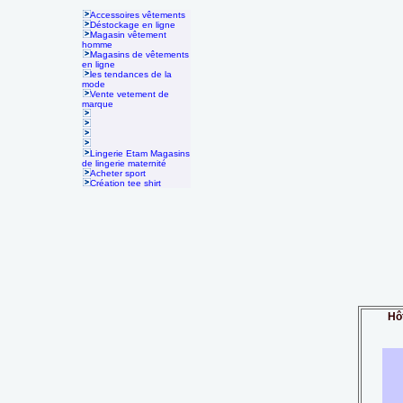
Accessoires vêtements
Déstockage en ligne
Magasin vêtement
homme
Magasins de vêtements
en ligne
les tendances de la
mode
Vente vetement de
marque
Lingerie Etam Magasins
de lingerie maternité
Acheter sport
Création tee shirt
Hô