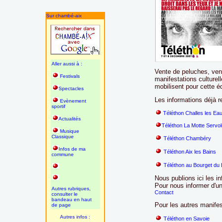
Sur chambé-aix
Aller aussi à :
Vente de peluches, ven
Festivals
manifestations culturel
mobilisent pour cette é
Spectacles
Les informations déjà r
Evènement
sportif
Téléthon Challes les Ea
Actualités
Téléthon La Motte Servo
Musique
Classique
Téléthon Chambéry
Infos de ma
Téléthon Aix les Bains
commune
Téléthon au Bourget du
Nous publions ici les 
Pour nous informer d'un
Autres rubriques,
Contact
consulter le
bandeau en haut
Pour les autres manifes
de page
Autres infos :
Téléthon en Savoie