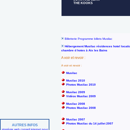
THE KOOKS
Billetterie Programme billets Musilac
Hébergement Musilac résidences hotel locati
chambre d hotes à Aix les Bains
A voir et revoir :
A voir et revoir :
Musilac
Musilac 2010
Photos Musilac 2010
Musilac 2009
Vidéos Musilac 2009
Musilac 2008
Photos Musilac 2008
Musilac 2007
Photos Musilac du 14 juillet 2007
AUTRES INFOS
stratégie web conseil internet pour