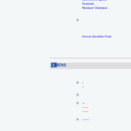
Festivals
Musique Classique
Avocat fiscaliste Paris
L
IENS
-
--
---
-------
-------
--------