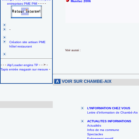
Musilac 2006
- - - -
entreprises PME PMI
-
Création site artisan PME
hôtel restaurant
Voir aussi :
- - -
- - > -
Alp'Loader engins TP
-
Tapis entrée magasin sur mesure
A
VOIR SUR CHAMBE-AIX
L'INFORMATION CHEZ VOUS
Lettre d'information de Chambé-Aix
ACTUALITES INFORMATIONS
Actualités
Infos de ma commune
Spectacles
Evènement sportif