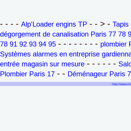
- - - -
- - > -
Alp'Loader engins TP
Tapis
dégorgement de canalisation Paris 77 78 
- - - - - - - -
78 91 92 93 94 95
plombier 
Systèmes alarmes en entreprise gardienna
- - - - - -
entrée magasin sur mesure
Sal
- -
Plombier Paris 17
Déménageur Paris 7
-
http://www.c