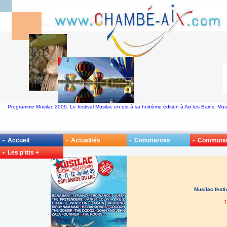
Programme Musilac 2009. Le festival Musilac en est à sa huitième édition à Aix les Bains. M
• Accueil
• Actualités
• Commerces
• Communi
• Les p'tits +
Musilac fest
1