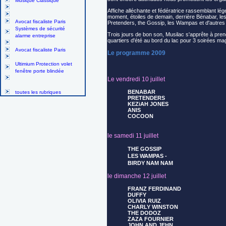
Musique Classique
Affiche alléchante et fédératrice rassemblant lé
moment, étoiles de demain, derrière Bénabar, le
Avocat fiscaliste Paris
Pretenders, the Gossip, les Wampas et d'autres
Systèmes de sécurité
Trois jours de bon son, Musilac s'apprête à pre
alarme entreprise
quartiers d'été au bord du lac pour 3 soirées ma
Avocat fiscaliste Paris
Le programme 2009
Ultimium Protection volet
fenêtre porte blindée
Le vendredi 10 juillet
BENABAR
toutes les rubriques
PRETENDERS
KEZiAH JONES
ANIS
COCOON
le samedi 11 juillet
THE GOSSIP
LES WAMPAS -
BIRDY NAM NAM
le dimanche 12 juillet
FRANZ FERDINAND
DUFFY
OLIVIA RUIZ
CHARLY WINSTON
THE DODOZ
ZAZA FOURNIER
JOHN AND JEHN