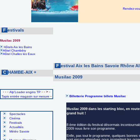
Rendez-vous
F
estivals
Musilac 2009
Hôtels Aix les Bains
Hôtel Chambéry
Hôtel Challes les Eaux
F
estival Aix les Bains Savoie Rhône A
C
HAMBE-AIX
+
Musilac 2009
- - -
- - > -
Alp'Loader engins TP
-
Billetterie Programme billets Musilac
Tapis entrée magasin sur mesure
Musilac 2009 dans les starting bloc, en route
grand huit !
Spectacles
Cinéma
Festivals
8 ème édition du festival désormais incontournab
Actualités
2009 nous livre son programme.
Météo Savoie
Enfin, pas tout le programme, quelques bonnes 
sont encore attendues nous promettent les orga