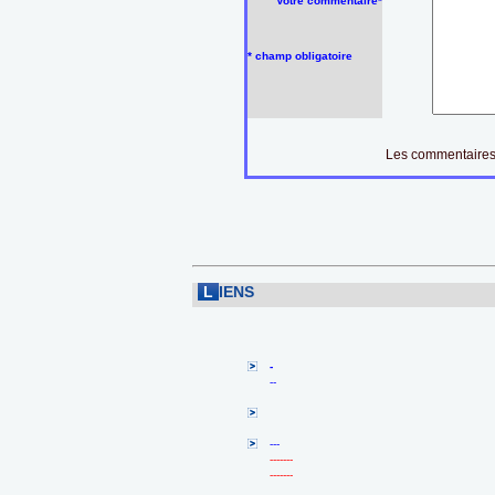
Votre commentaire*
* champ obligatoire
Les commentaires 
L
IENS
-
--
---
-------
-------