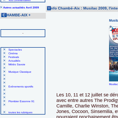
Vos commentaires
Autres actualités Avril 2009
I
nfo Chambé-Aix : Musilac 2009, l'inte
C
HAMBE-AIX
+
Musila
-
Spectacles
Cinéma
Festivals
Actualités
Météo Savoie
Musique Classique
Musila
Evènements sportifs
Les 10, 11 et 12 juillet se dé
avec entre autres The Prodig
Plombier Essonne 91
Camille, Charlie Winston, The
Jones, Cocoon, Sinsemilia, et
toutes les rubriques
pourraient prochainement êtr