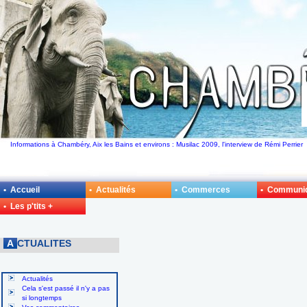
Informations à Chambéry, Aix les Bains et environs : Musilac 2009, l'interview de Rémi Perrier
• Accueil
• Actualités
• Commerces
• Communi
• Les p'tits +
A
CTUALITES
Actualités
Cela s'est passé il n'y a pas
si longtemps