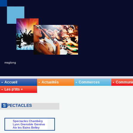
msglong
• Accueil
• Actualités
• Commerces
• Communi
• Les p'tits +
S
PECTACLES
Spectacles Chambéry
Lyon Grenoble Genève
Aix les Bains Belley