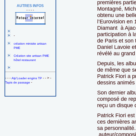
premières partie
AUTRES INFOS
Montagné, Michèl
- - - -
obtenu une bel
l’Eurovision en 
Diamant à Ajacci
participation à
-
de Paris et son 
création minisite artisan
Daniel Lavoie et
PME
révélé au grand 
Création site artisan PME
hôtel restaurant
Depuis, les albu
de même que se
Patrick Fiori a 
- - -
- - > -
Alp'Loader engins TP
dessins animés 
-
Tapis de passage
Son dernier albu
composé de repr
reçu un disque d
Patrick Fiori es
ces dernières a
sa personnalité.
auteur/composit