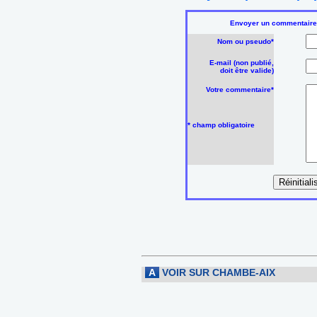
Envoyer un commentaire su
Nom ou pseudo*
E-mail (non publié,
doit être valide)
Votre commentaire*
* champ obligatoire
A
VOIR SUR CHAMBE-AIX