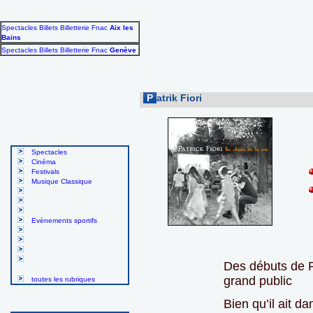
Spectacles Billets Billetterie Fnac
Aix les
Bains
Spectacles Billets Billetterie Fnac
Genève
P
atrik Fiori
Spectacles
Cinéma
Festivals
Musique Classique
Evènements sportifs
Des débuts de Pa
grand public
toutes les rubriques
Bien qu’il ait d