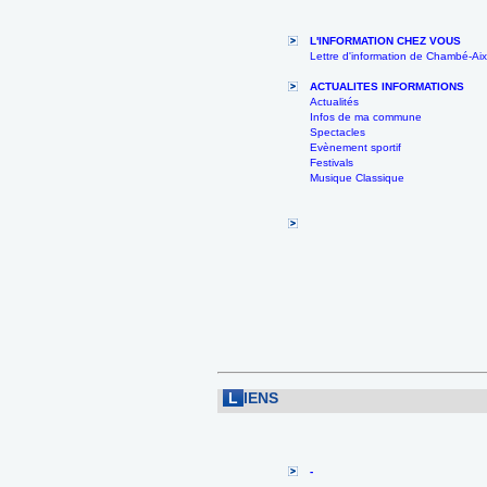
L'INFORMATION CHEZ VOUS
Lettre d'information de Chambé-Aix
ACTUALITES INFORMATIONS
Actualités
Infos de ma commune
Spectacles
Evènement sportif
Festivals
Musique Classique
L
IENS
-
--