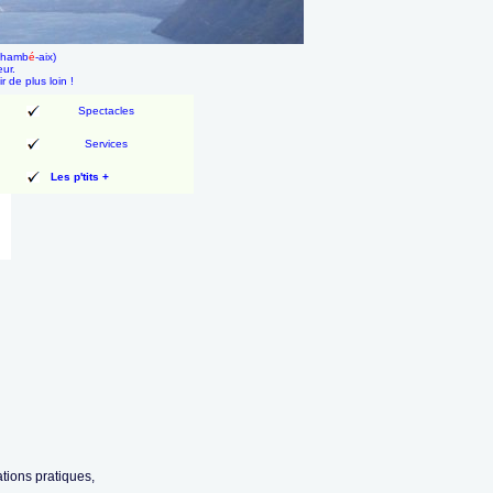
 chamb
é
-aix)
eur.
ir de plus loin !
Spectacles
Services
Les p'tits +
tions pratiques,