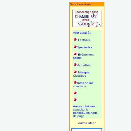
Sur chambé-aix
Aller aussi à :
Festivals
Spectacles
Evènement
sportif
Actualités
Musique
Classique
Infos de ma
commune
Autres rubriques,
consulter le
bandeau en haut
de page
Autres infos :