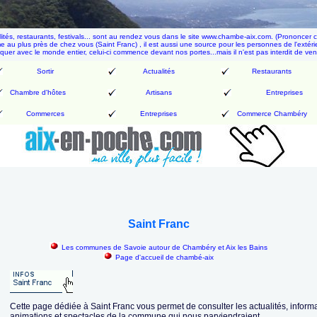
alités, restaurants, festivals... sont au rendez vous dans le site www.chambe-aix.com. (Prononcer
rme au plus près de chez vous (Saint Franc) , il est aussi une source pour les personnes de l'extéri
quer avec le monde entier, celui-ci commence devant nos portes
...mais il n'est pas interdit de ven
Sortir
Actualités
Restaurants
Chambre d'hôtes
Artisans
Entreprises
Commerces
Entreprises
Commerce Chambéry
Saint Franc
Les communes de Savoie autour de Chambéry et Aix les Bains
Page d'accueil de chambé-aix
Cette page dédiée à Saint Franc vous permet de consulter les actualités, informa
animations et spectacles de la commune qui nous parviendraient.