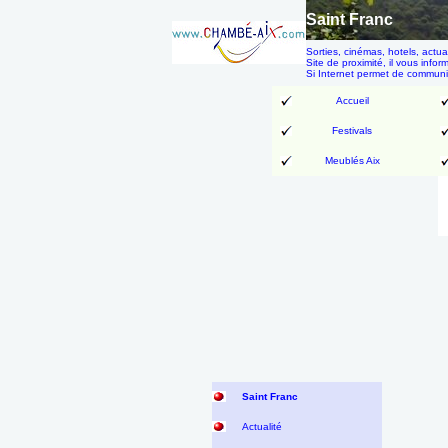
Saint Franc
Sorties, cinémas, hotels, actu
Site de proximité, il vous info
Si Internet permet de communi
Accueil
Festivals
Meublés Aix
Saint Franc
Actualité