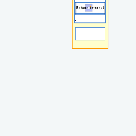
- - - -
-