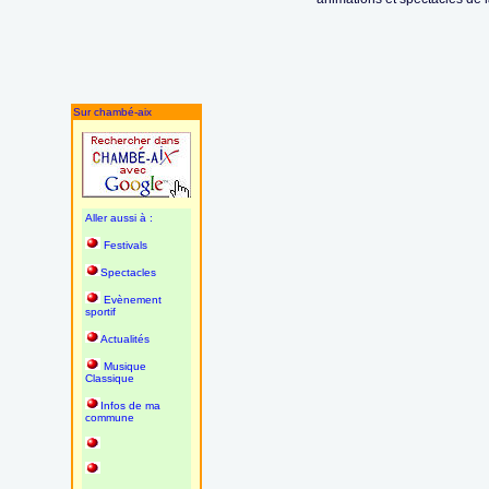
Sur chambé-aix
Aller aussi à :
Festivals
Spectacles
Evènement
sportif
Actualités
Musique
Classique
Infos de ma
commune