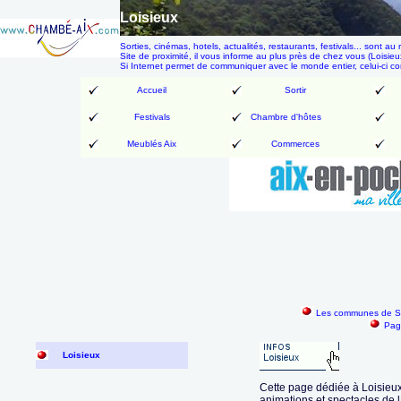
Loisieux
Sorties, cinémas, hotels, actualités, restaurants, festivals... son
Site de proximité, il vous informe au plus près de chez vous (Loisieux
Si Internet permet de communiquer avec le monde entier, celui-ci 
Accueil
Sortir
Festivals
Chambre d'hôtes
Meublés Aix
Commerces
Les communes de Sa
Pag
Loisieux
Cette page dédiée à Loisieux 
animations et spectacles de