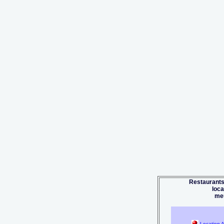
Restaurants
loc
me
Location A