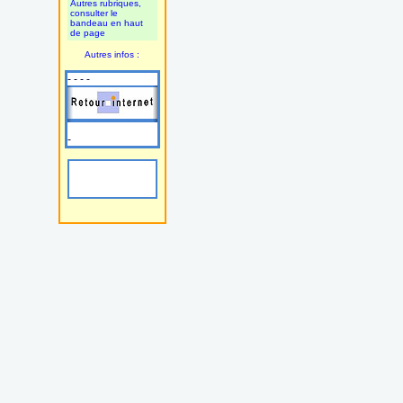
Autres rubriques,
consulter le
bandeau en haut
de page
Autres infos :
- - - -
-