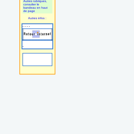
Autres rubriques,
consulter le
bandeau en haut
de page
Autres infos :
- - - -
-