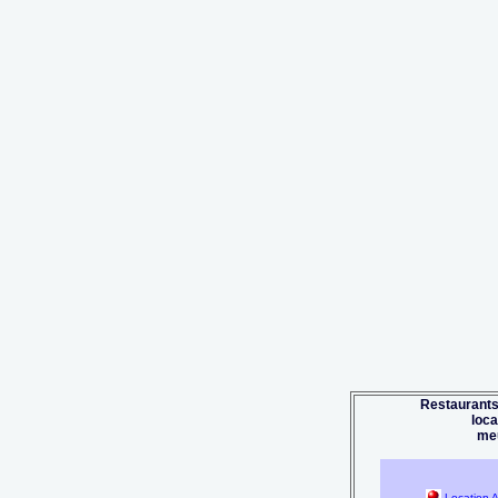
Restaurants
loc
me
Location A