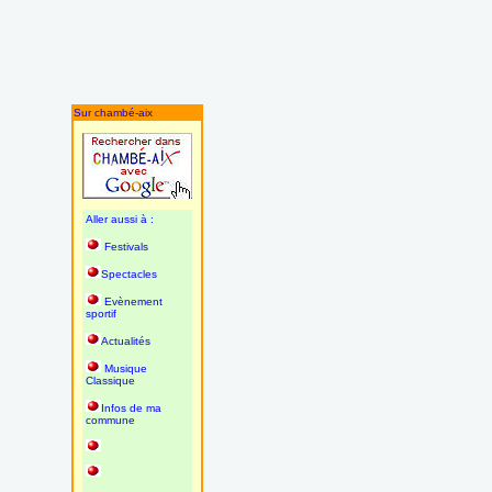
Sur chambé-aix
Aller aussi à :
Festivals
Spectacles
Evènement
sportif
Actualités
Musique
Classique
Infos de ma
commune