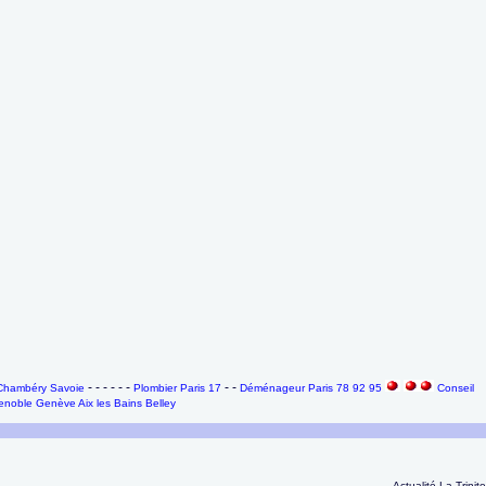
- - - - - -
- -
à Chambéry Savoie
Plombier Paris 17
Déménageur Paris 78 92 95
Conseil
noble Genève Aix les Bains Belley
Actualité La Trinite