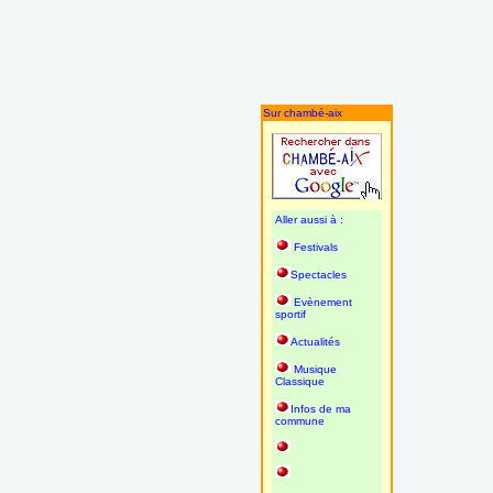
Sur chambé-aix
Aller aussi à :
Festivals
Spectacles
Evènement
sportif
Actualités
Musique
Classique
Infos de ma
commune