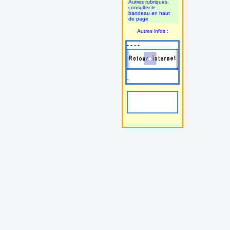
Autres rubriques,
consulter le
bandeau en haut
de page
Autres infos :
- - - -
-