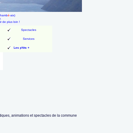
 chamb
é
-aix)
.
ir de plus loin !
Spectacles
Services
Les p'tits +
ratiques, animations et spectacles de la commune