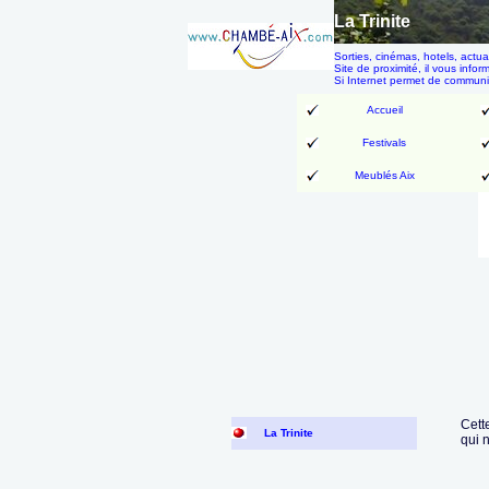
La Trinite
Sorties, cinémas, hotels, actu
Site de proximité, il vous infor
Si Internet permet de communi
Accueil
Festivals
Meublés Aix
Cett
La Trinite
qui 