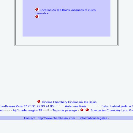
Location Aix les Bains vacances et cures
thermales
Cinéma Chambéry Cinéma Aix les Bains
- - - - -
- - - - - - -
auffe-eau Paris 77 78 91 92 93 94 95
Antennes Paris
Salon habitat jardin 
- - - -
- - > -
-
web
Alp'Loader engins TP
Tapis de passage
Spectacles Chambéry Lyon Gre
-
- -
Contact
http://www.chambe-aix.com
informations legales
-