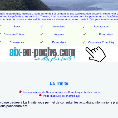
alités, restaurants, festivals... sont au rendez vous dans le site www.chambe-aix.com. (Prononcer
me au plus près de chez vous (La Trinite) , il est aussi une source pour les personnes de l'extérieur
quer avec le monde entier, celui-ci commence devant nos portes
...mais il n'est pas interdit de ven
Sortir
Actualités
Restaurants
Chambre d'hôtes
Artisans
Entreprises
Commerces
Entreprises
Commerce Chambéry
La Trinite
Les communes de Savoie autour de Chambéry et Aix les Bains
Page d'accueil de chambé-aix
e page dédiée à La Trinité vous permet de consulter les actualités, informations p
nous parviendraient.