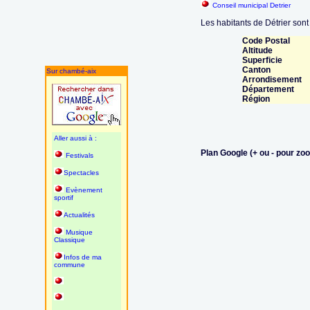
Conseil municipal Detrier
Les habitants de Détrier sont 
Code Postal
Altitude
Superficie
Canton
Sur chambé-aix
Arrondisement
Département
Région
Aller aussi à :
Plan Google (+ ou - pour zo
Festivals
Spectacles
Evènement
sportif
Actualités
Musique
Classique
Infos de ma
commune