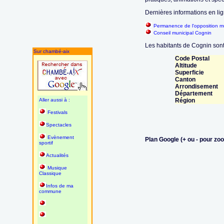
Dernières informations en lig
Permanence de l'opposition m
Conseil municipal Cognin
Les habitants de Cognin sont 
Sur chambé-aix
Code Postal
Altitude
Superficie
Canton
Arrondisement
Département
Aller aussi à :
Région
Festivals
Spectacles
Evènement
Plan Google (+ ou - pour zo
sportif
Actualités
Musique
Classique
Infos de ma
commune