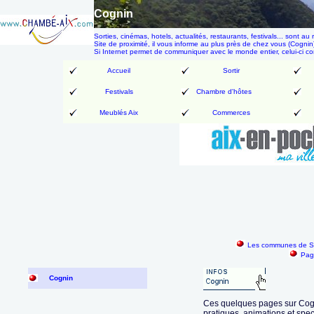
Cognin
Sorties, cinémas, hotels, actualités, restaurants, festivals... son
Site de proximité, il vous informe au plus près de chez vous (Cognin)
Si Internet permet de communiquer avec le monde entier, celui-ci 
Accueil
Sortir
Festivals
Chambre d'hôtes
Meublés Aix
Commerces
Les communes de Sa
Pag
Cognin
Ces quelques pages sur Cogni
pratiques, animations et spe