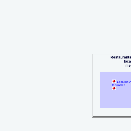
Restaurants
loc
me
Location A
thermales