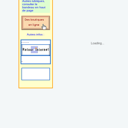
Autres rubriques,
consulter le
bandeau en haut
de page
Autres infos :
- - - -
Loading...
-