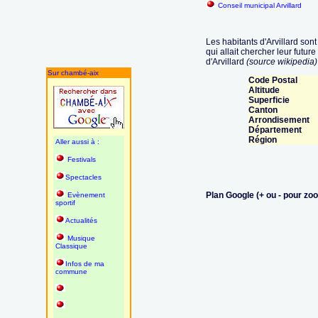
Conseil municipal Arvillard
Les habitants d'Arvillard son
qui allait chercher leur futu
d'Arvillard
(source wikipedia)
Sur chambé-aix
Code Postal
Altitude
Superficie
Canton
Arrondisement
Département
Région
Aller aussi à :
Festivals
Spectacles
Plan Google (+ ou - pour zo
Evènement
sportif
Actualités
Musique
Classique
Infos de ma
commune