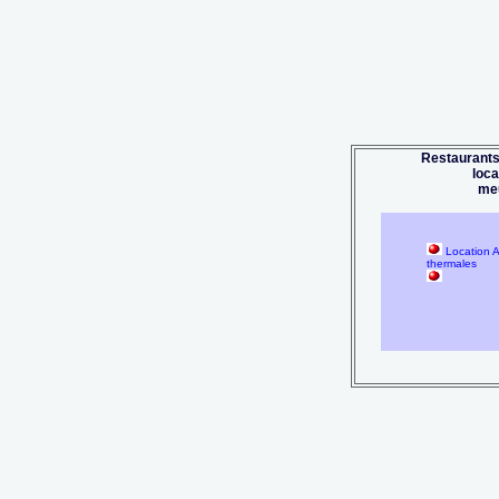
Restaurants
loc
me
Location A
thermales