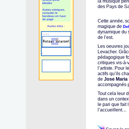
la musique pend
blindée
des Pays de Sa
Autres rubriques,
consulter le
bandeau en haut
de page
Cette année, s
magique de
Autres infos :
De
dynamique du su
- - - -
de l’est.
Les oeuvres jou
Levacher. Grâce
-
pédagogique fou
critiques vis-à-
l’artiste. Pour 
actifs qu’ils c
de
Jose Maria
accompagnés pa
Tout cela leur d
dans un context
le pari que fait
l’accueillent…