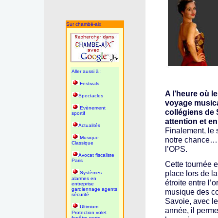
Sur chambé-aix
Aller aussi à :
Festivals
A l’heure où le
Spectacles
voyage musica
Evènement
collégiens de 
sportif
attention et e
Actualités
Finalement, le 
Musique
notre chance… »
Classique
l’OPS.
Avocat fiscaliste
Paris
Cette tournée es
place lors de l
Systèmes
alarmes en
étroite entre l’
entreprise
gardiennage agents
musique des col
sécurité
Savoie, avec l
Ultimium
année, il perm
Protection volet
fenêtre porte