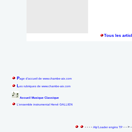
Tous les artic
P
age d'accueil de www.chambe-aix.com
L
es rubriques de www.chambe-aix.com
Accueil Musique Classique
L'ensemble instrumental Hervé GALLIEN
- - - -
- - > 
Alp'Loader engins TP