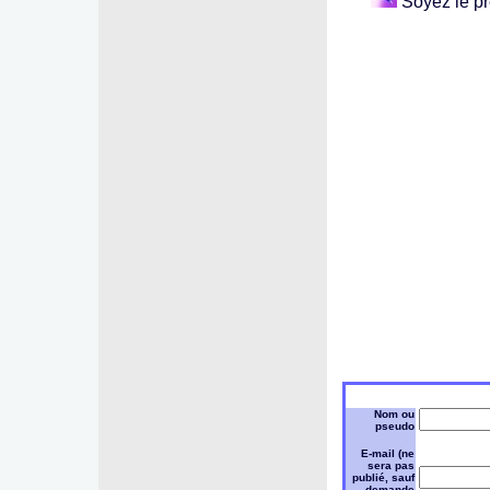
Soyez le pr
Nom ou
pseudo
E-mail (ne
sera pas
publié, sauf
demande