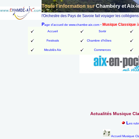
Toute l'information sur
Chambéry et Aix-l
l'Orchestre des Pays de Savoie fait voyager les collégiens
P
-
Musique Classique
à
age d'accueil de www.chambe-aix.com
Accueil
Sortir
Festivals
Chambre d'hôtes
Meublés Aix
Commerces
Actualités Musique Cla
L
es rub
Accueil Musique Cl