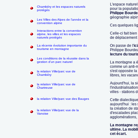
L'espace naturel 
Chambéry et les espaces naturels
pour la populati
protégés
Philippe Bourd
géographie alpi
Les Villes des Alpes de l'année et la
convention alpine
Ces quelques lig
Interactions entre la convention
Celle-ci fait bien
alpine, les villes et les espaces
de déplacement d
naturels protégés
On passe de l'
ic
La récente évolution importante du
tourisme en montagne
Philippe Bourde
lecture du tour
Les conditions de la réussite dans la
gestion d'un parc naturel
La montagne a é
comme un anti-mon
s'est opposée la
la relation Ville/parc vue de
Chambéry
libres, les vacan
Aujourd'hui, la 
la relation Ville/parc vue de
l'industrialisati
Chartreuse
villes - stations d
la relation Ville/parc vue des Bauges
Cette dialectiqu
aujourd'hui : les
la création de s
la relation Ville/parc vue de la
d'escalades plac
Vanoise
agglomérations, 
La montagne rep
ultime. La mobi
cet écart.