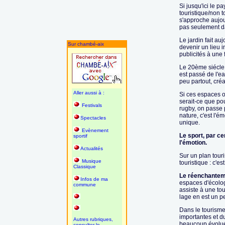
Si jusqu'ici le p
touristique/non 
s'approche aujou
pas seulement d
Le jardin fait au
Sur chambé-aix
devenir un lieu i
publicités à une 
Le 20ème siécle 
est passé de l'ea
peu partout, cré
Aller aussi à :
Si ces espaces o
serait-ce que pour
Festivals
rugby, on passe 
nature, c'est l'
Spectacles
unique.
Evènement
Le sport, par ce
sportif
l'émotion.
Actualités
Sur un plan tou
Musique
touristique : c'e
Classique
Le réenchanteme
Infos de ma
espaces d'écolog
commune
assiste à une tour
lage en est un p
Dans le tourisme
importantes et du
Autres rubriques,
beaucoup évolué 
consulter le