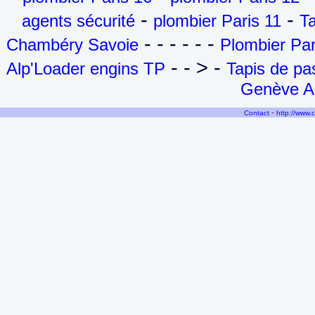
-
-
agents sécurité
plombier Paris 11
T
- - - - - -
Chambéry Savoie
Plombier Par
- - > -
Alp'Loader engins TP
Tapis de p
Genève Ai
-
Contact
http://www.