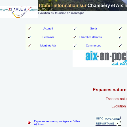
Toute l'information sur
Chambéry et Aix-l
evolution du tourisme en montagne
Accueil
Sortir
Festivals
Chambre d'hôtes
Meublés Aix
Commerces
Espaces naturel
Espaces natur
Evolution
Espaces naturels protégés et Villes
Alpines