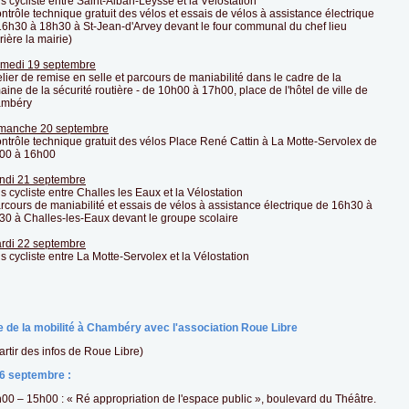
s cycliste entre Saint-Alban-Leysse et la Vélostation
ntrôle technique gratuit des vélos et essais de vélos à assistance électrique
16h30 à 18h30 à St-Jean-d'Arvey devant le four communal du chef lieu
rière la mairie)
medi 19 septembre
elier de remise en selle et parcours de maniabilité dans le cadre de la
ine de la sécurité routière - de 10h00 à 17h00, place de l'hôtel de ville de
mbéry
manche 20 septembre
ontrôle technique gratuit des vélos Place René Cattin à La Motte-Servolex de
00 à 16h00
ndi 21 septembre
s cycliste entre Challes les Eaux et la Vélostation
rcours de maniabilité et essais de vélos à assistance électrique de 16h30 à
30 à Challes-les-Eaux devant le groupe scolaire
rdi 22 septembre
s cycliste entre La Motte-Servolex et la Vélostation
 de la mobilité à Chambéry avec l'association Roue Libre
artir des infos de Roue Libre)
6 septembre :
00 – 15h00 : « Ré appropriation de l'espace public », boulevard du Théâtre.