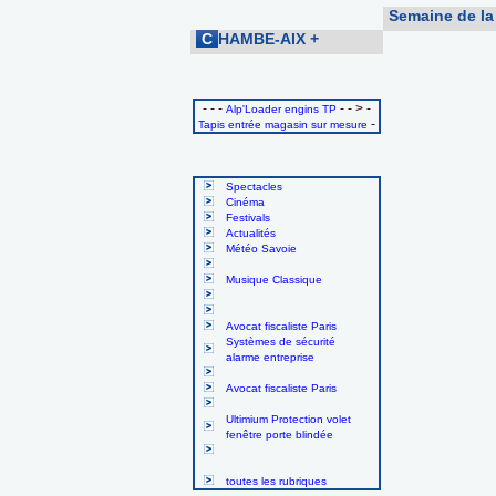
Semaine de la
C
HAMBE-AIX
+
- - -
- - > -
Alp'Loader engins TP
-
Tapis entrée magasin sur mesure
Spectacles
Cinéma
Festivals
Actualités
Météo Savoie
Musique Classique
Avocat fiscaliste Paris
Systèmes de sécurité
alarme entreprise
Avocat fiscaliste Paris
Ultimium Protection volet
fenêtre porte blindée
toutes les rubriques