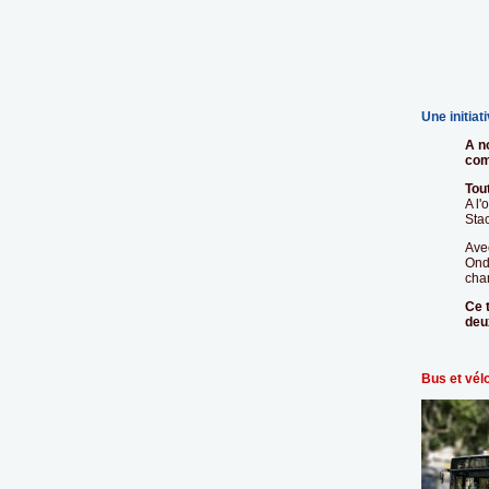
Une initia
A n
com
Tou
A l
Stac
Avec
Ondé
cha
Ce 
deu
Bus et vél