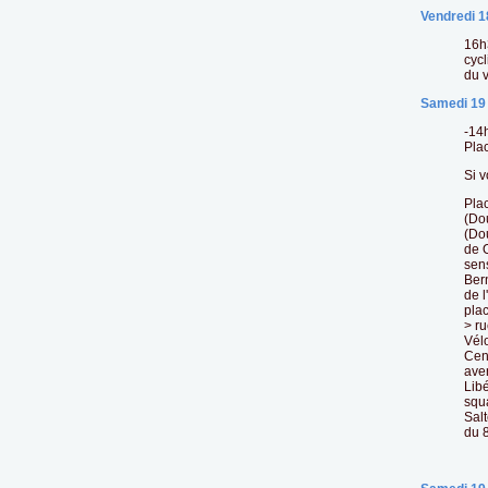
Vendredi 1
16h
cycl
du v
Samedi 19
-14
Plac
Si v
Plac
(Do
(Do
de 
sen
Ber
de 
pla
> r
Vél
Cen
ave
Lib
squ
Sal
du 8