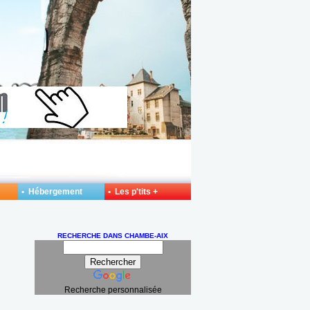
• Hébergement
• Les p'tits +
RECHERCHE DANS CHAMBE-AIX
Recherche personnalisée