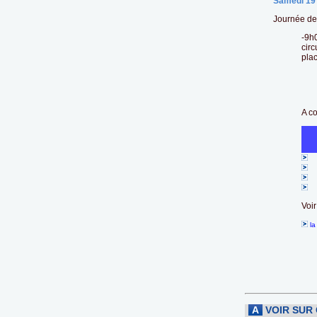
Samedi 19
Journée de 
-9h0
circ
plac
A co
Voir
la
A
VOIR SUR