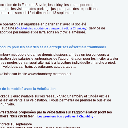
.
occasion de la Foire de Savoie, les « tricycles » transporteront
ement les visiteurs des parkings jusqu’au parc des expositions
 retour) les samedi 12 et dimanche 13 septembre.
e opération est organisée en partenariat avec la société
l’aubaine (
), service de
Cycl'Aubaine société de transport à vélo à Chambéry
sport de personnes et de livraisons en tricycle amélioré.
cours pour les salariés et les entreprises désormais traditionnel
mbéry métropole organise depuis plusieurs années un jeu concours à
ination des salariés et entreprises de l'agglomération pour les inciter à tester
tres modes de transport alternatifs à la voiture individuelle : marche à pied,
er, vélo, bus, car, train, covoiturage, autopartage…
 d'infos sur le site www.chambery-metropole.fr
 de la mobilité avec la VéloStation
icket à 1 euro (valable sur les réseaux Stac Chambéry et Ondéa Aix les
s)est en vente à la vélostation. Il vous permettra de prendre le bus et de
r un vélo.
ifestations proposées par la vélostation sur l'agglomération (dont les
miers "bus cyclistes" :
)
Les premiers bus cyclistes à Chambéry
ndredi 18 septembre