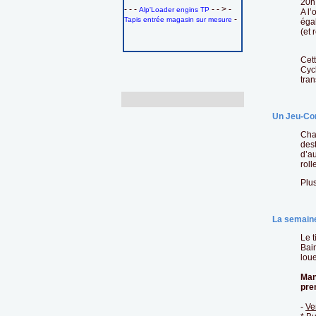
20h
- - -
- - > -
Alp'Loader engins TP
A l’
-
Tapis entrée magasin sur mesure
égal
(et
Cett
Cyc
tran
Un Jeu-Con
Cha
dest
d’au
roll
Plus
La semaine
Le t
Bain
loue
Man
pre
-
Ve