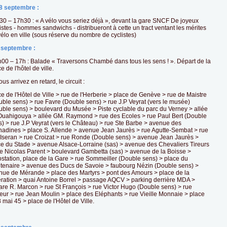
8 septembre :
30 – 17h30 : « A vélo vous seriez déjà », devant la gare SNCF De joyeux
istes - hommes sandwichs - distribueront à cette un tract ventant les mérites
élo en ville (sous réserve du nombre de cyclistes)
 septembre :
h00 – 17h : Balade « Traversons Chambé dans tous les sens ! ». Départ de la
e de l'hôtel de ville.
ous arrivez en retard, le circuit :
e de l'Hôtel de Ville > rue de l'Herberie > place de Genève > rue de Maistre
uble sens) > rue Favre (Double sens) > rue J.P Veyrat (vers le musée)
uble sens) > boulevard du Musée > Piste cyclable du parc du Verney > allée
Ouahigouya > allée GM. Raymond > rue des Ecoles > rue Paul Bert (Double
s) > rue J.P Veyrat (vers le Château) > rue Ste Barbe > avenue des
nadines > place S. Allende > avenue Jean Jaurès > rue Agutte-Sembat > rue
l'Iseran > rue Croizat > rue Ronde (Double sens) > avenue Jean Jaurès >
ce du Stade > avenue Alsace-Lorraine (sas) > avenue des Chevaliers Tireurs
ue Nicolas Parent > boulevard Gambetta (sas) > avenue de la Boisse >
ostation, place de la Gare > rue Sommeiller (Double sens) > place du
tenaire > avenue des Ducs de Savoie > faubourg Nézin (Double sens) >
nue de Mérande > place des Martyrs > pont des Amours > place de la
ération > quai Antoine Borrel > passage AQCV > parking derrière MDA >
are R. Marcon > rue St François > rue Victor Hugo (Double sens) > rue
teur > rue Jean Moulin > place des Eléphants > rue Vieille Monnaie > place
 mai 45 > place de l'Hôtel de Ville.