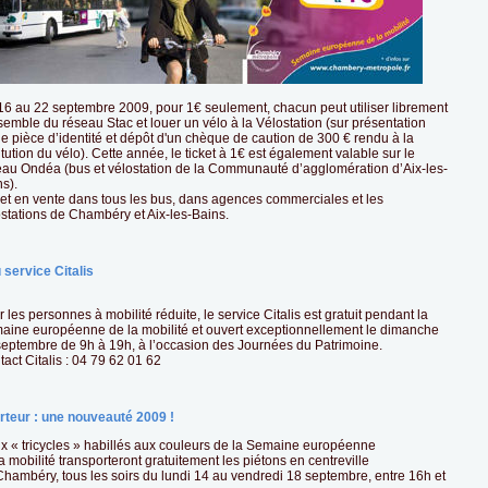
16 au 22 septembre 2009, pour 1€ seulement, chacun peut utiliser librement
semble du réseau Stac et louer un vélo à la Vélostation (sur présentation
e pièce d’identité et dépôt d'un chèque de caution de 300 € rendu à la
itution du vélo). Cette année, le ticket à 1€ est également valable sur le
eau Ondéa (bus et vélostation de la Communauté d’agglomération d’Aix-les-
s).
ket en vente dans tous les bus, dans agences commerciales et les
ostations de Chambéry et Aix-les-Bains.
 service Citalis
 les personnes à mobilité réduite, le service Citalis est gratuit pendant la
aine européenne de la mobilité et ouvert exceptionnellement le dimanche
septembre de 9h à 19h, à l’occasion des Journées du Patrimoine.
act Citalis : 04 79 62 01 62
rteur : une nouveauté 2009 !
x « tricycles » habillés aux couleurs de la Semaine européenne
a mobilité transporteront gratuitement les piétons en centreville
Chambéry, tous les soirs du lundi 14 au vendredi 18 septembre, entre 16h et