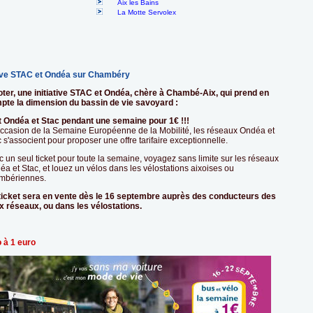
Aix les Bains
La Motte Servolex
tive STAC et Ondéa sur Chambéry
oter, une initiative STAC et Ondéa, chère à Chambé-Aix, qui prend en
pte la dimension du bassin de vie savoyard :
t Ondéa et Stac pendant une semaine pour 1€ !!!
'occasion de la Semaine Européenne de la Mobilité, les réseaux Ondéa et
 s'associent pour proposer une offre tarifaire exceptionnelle.
 un seul ticket pour toute la semaine, voyagez sans limite sur les réseaux
a et Stac, et louez un vélos dans les vélostations aixoises ou
mbériennes.
ticket sera en vente dès le 16 septembre auprès des conducteurs des
x réseaux, ou dans les vélostations.
o à 1 euro