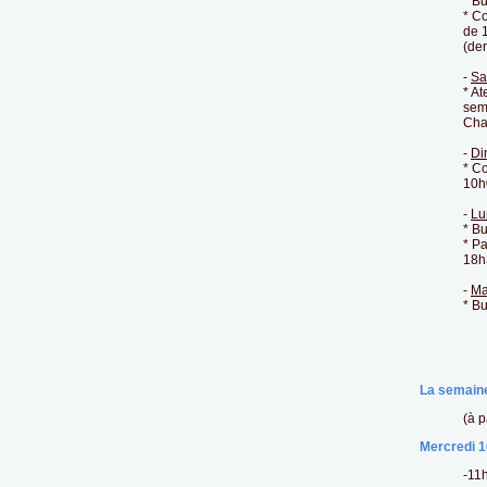
* Bu
* Co
de 
(der
-
Sa
* At
sema
Cha
-
Di
* C
10h
-
Lu
* Bu
* Pa
18h
-
Ma
* Bu
La semaine
(à p
Mercredi 1
-11h