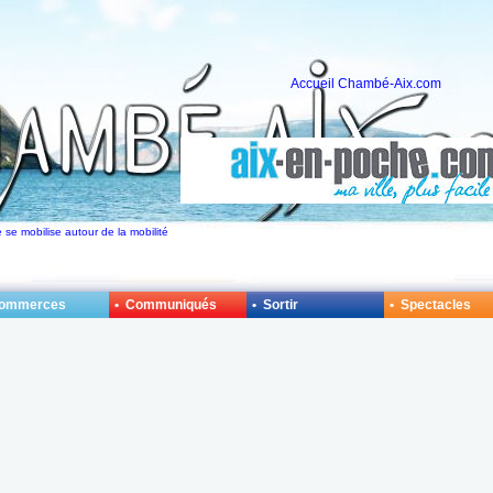
Accueil Chambé-Aix.com
se mobilise autour de la mobilité
Commerces
• Communiqués
• Sortir
• Spectacles