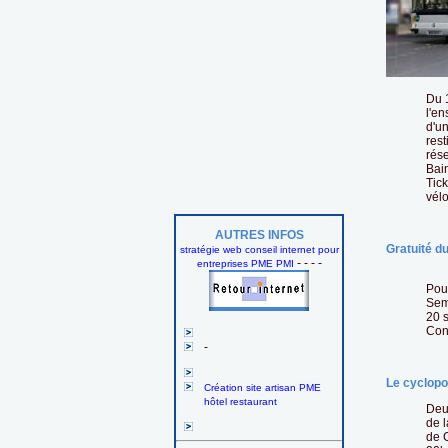
Du 
l'en
d'un
rest
rés
Bain
Tic
vél
AUTRES INFOS
Gratuité du
stratégie web conseil internet pour
- - - -
entreprises PME PMI
Pour
Sem
20 
Cont
-
Le cyclopo
Création site artisan PME
hôtel restaurant
Deu
de l
de 