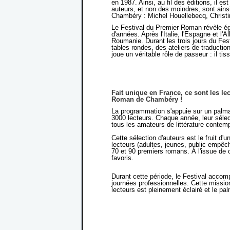
en 1987. Ainsi, au fil des éditions, il e
auteurs, et non des moindres, sont ain
Chambéry : Michel Houellebecq, Christi
Le Festival du Premier Roman révèle é
d'années. Après l'Italie, l'Espagne et l'
Roumanie. Durant les trois jours du Fest
tables rondes, des ateliers de traduction
joue un véritable rôle de passeur : il ti
Fait unique en France, ce sont les lec
Roman de Chambéry !
La programmation s'appuie sur un palmar
3000 lecteurs. Chaque année, leur séle
tous les amateurs de littérature contem
Cette sélection d'auteurs est le fruit d'u
lecteurs (adultes, jeunes, public empêc
70 et 90 premiers romans. À l'issue de c
favoris.
Durant cette période, le Festival acco
journées professionnelles. Cette mission
lecteurs est pleinement éclairé et le pa