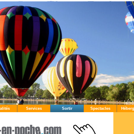
alités
Services
Sortir
Spectacles
Héber