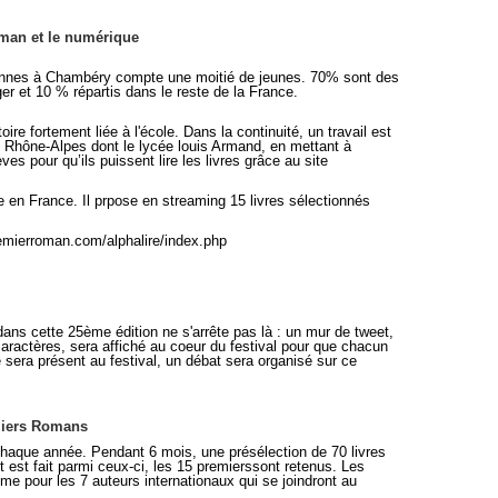
oman et le numérique
onnes à Chambéry compte une moitié de jeunes. 70% sont des
er et 10 % répartis dans le reste de la France.
re fortement liée à l'école. Dans la continuité, un travail est
e Rhône-Alpes dont le lycée louis Armand, en mettant à
ves pour qu’ils puissent lire les livres grâce au site
e en France. Il prpose en streaming 15 livres sélectionnés
remierroman.com/alphalire/index.php
ans cette 25ème édition ne s'arrête pas là : un mur de tweet,
ractères, sera affiché au coeur du festival pour que chacun
 sera présent au festival, un débat sera organisé sur ce
emiers Romans
haque année. Pendant 6 mois, une présélection de 70 livres
t est fait parmi ceux-ci, les 15 premierssont retenus. Les
ême pour les 7 auteurs internationaux qui se joindront au