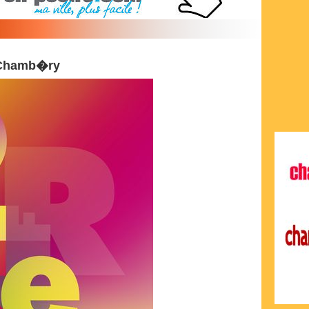
 Chamb�ry