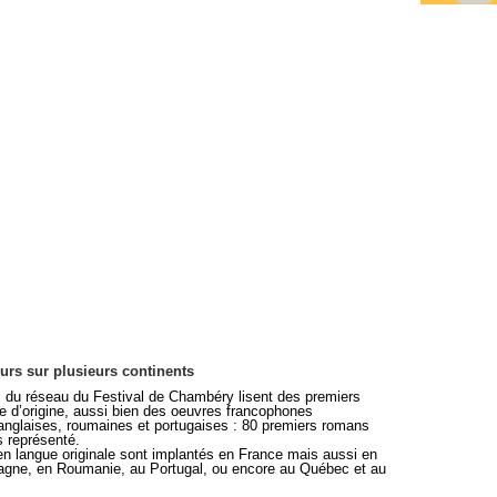
eurs sur plusieurs continents
 du réseau du Festival de Chambéry lisent des premiers
e d’origine, aussi bien des oeuvres francophones
 anglaises, roumaines et portugaises : 80 premiers romans
s représenté.
en langue originale sont implantés en France mais aussi en
emagne, en Roumanie, au Portugal, ou encore au Québec et au