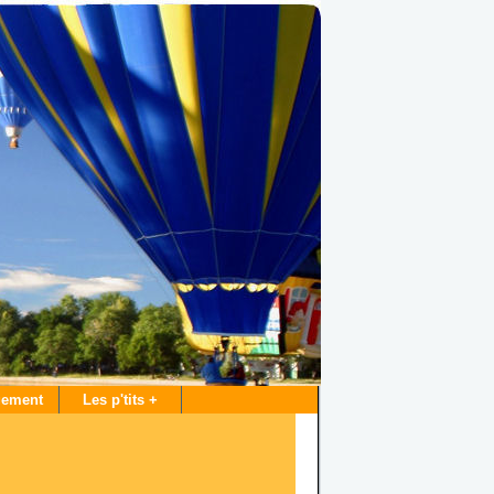
gement
Les p'tits +