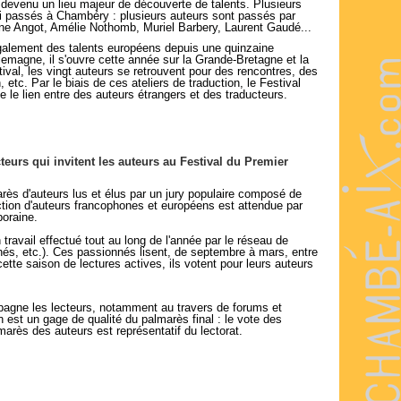
st devenu un lieu majeur de découverte de talents. Plusieurs
si passés à Chambéry : plusieurs auteurs sont passés par
ne Angot, Amélie Nothomb, Muriel Barbery, Laurent Gaudé...
galement des talents européens depuis une quinzaine
Allemagne, il s'ouvre cette année sur la Grande-Bretagne et la
ival, les vingt auteurs se retrouvent pour des rencontres, des
, etc. Par le biais de ces ateliers de traduction, le Festival
sse le lien entre des auteurs étrangers et des traducteurs.
teurs qui invitent les auteurs au Festival du Premier
ès d'auteurs lus et élus par un jury populaire composé de
ction d'auteurs francophones et européens est attendue par
poraine.
n travail effectué tout au long de l'année par le réseau de
hés, etc.). Ces passionnés lisent, de septembre à mars, entre
ette saison de lectures actives, ils votent pour leurs auteurs
mpagne les lecteurs, notamment au travers de forums et
 est un gage de qualité du palmarès final : le vote des
lmarès des auteurs est représentatif du lectorat.