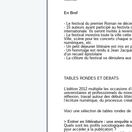
En Bref
- Le festival du premier Roman ne décer
- 15 auteurs ayant participé au festivl
internationale. Ils seront invités à reve
- Le festival investira toute la ville cet
Ville, scène pour les concerts chaque so
numériques, etc.
- Un petit déjeuner littéraire est mis en
- Un hommage est rendu à Jean Jacques 
d’un recueil épistolaire
- La clôture du festival se déroulera 
TABLES RONDES ET DEBATS
L’édition 2012 multiplie les occasions d
universitaires et professionnels du mon
réflexion, travail autour des débuts litté
l’écriture numérique, du processus créa
Voici une sélection de tables rondes de 
> Entrer en littérature : une enquête
Quels sont les profils sociologiques des
pour accéder à la publication ?