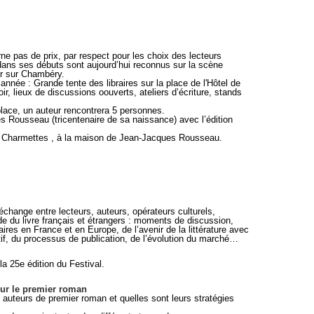
ne pas de prix, par respect pour les choix des lecteurs
a dans ses débuts sont aujourd’hui reconnus sur la scène
nir sur Chambéry.
te année : Grande tente des libraires sur la place de l'Hôtel de
ir, lieux de discussions oouverts, ateliers d’écriture, stands
 place, un auteur rencontrera 5 personnes.
Rousseau (tricentenaire de sa naissance) avec l’édition
aux Charmettes , à la maison de Jean-Jacques Rousseau.
’échange entre lecteurs, auteurs, opérateurs culturels,
de du livre français et étrangers : moments de discussion,
raires en France et en Europe, de l’avenir de la littérature avec
tif, du processus de publication, de l’évolution du marché…
la 25e édition du Festival.
 sur le premier roman
 auteurs de premier roman et quelles sont leurs stratégies