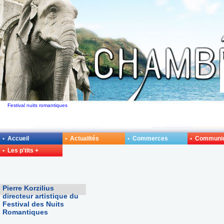
Festival nuits romantiques
• Accueil
• Actualités
• Commerces
• Communi
• Les p'tits +
Pierre Korzilius
directeur artistique du
Festival des Nuits
Romantiques