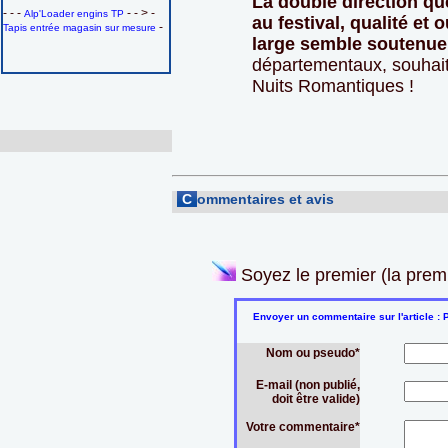
La double direction qu
- - -
- - > -
Alp'Loader engins TP
au festival, qualité et
-
Tapis entrée magasin sur mesure
large semble soutenue
départementaux, souhait
Nuits Romantiques !
C
ommentaires et avis
Soyez le premier (la prem
Envoyer un commentaire sur l'article : P
Nom ou pseudo*
E-mail (non publié,
doit être valide)
Votre commentaire*