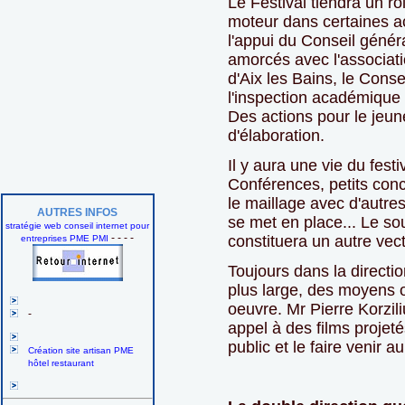
Le Festival tiendra un r
moteur dans certaines act
l'appui du Conseil génér
amorcés avec l'associati
d'Aix les Bains, le Conse
l'inspection académique 
Des actions pour le jeun
d'élaboration.
Il y aura une vie du festi
Conférences, petits conce
le maillage avec d'autres
AUTRES INFOS
se met en place... Le so
stratégie web conseil internet pour
- - - -
constituera un autre vec
entreprises PME PMI
Toujours dans la directi
plus large, des moyens o
oeuvre. Mr Pierre Korzili
-
appel à des films projeté
public et le faire venir au
Création site artisan PME
hôtel restaurant