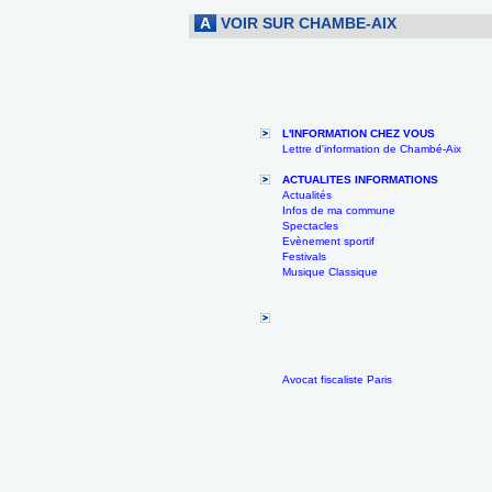
A
VOIR SUR CHAMBE-AIX
L'INFORMATION CHEZ VOUS
Lettre d'information de Chambé-Aix
ACTUALITES INFORMATIONS
Actualités
Infos de ma commune
Spectacles
Evènement sportif
Festivals
Musique Classique
Avocat fiscaliste Paris