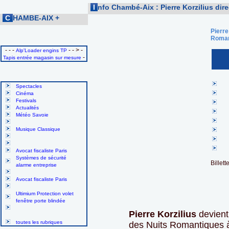
I
nfo Chambé-Aix : Pierre Korzilius dir
C
HAMBE-AIX
+
Pierre
Roman
- - -
- - > -
Alp'Loader engins TP
-
Tapis entrée magasin sur mesure
Spectacles
Cinéma
Festivals
Actualités
Météo Savoie
Musique Classique
Avocat fiscaliste Paris
Systèmes de sécurité
Billet
alarme entreprise
Avocat fiscaliste Paris
Ultimium Protection volet
fenêtre porte blindée
Pierre Korzilius
devient 
toutes les rubriques
des Nuits Romantiques à 