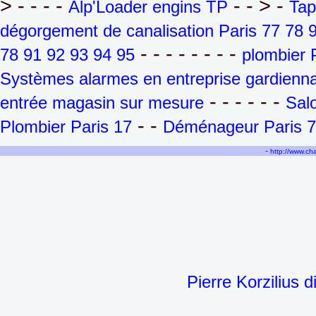
> - - - -
- - > -
Alp'Loader engins TP
Tap
dégorgement de canalisation Paris 77 78 
- - - - - - - -
78 91 92 93 94 95
plombier 
Systèmes alarmes en entreprise gardienna
- - - - - -
entrée magasin sur mesure
Sal
- -
Plombier Paris 17
Déménageur Paris 7
-
http://www.c
Pierre Korzilius 