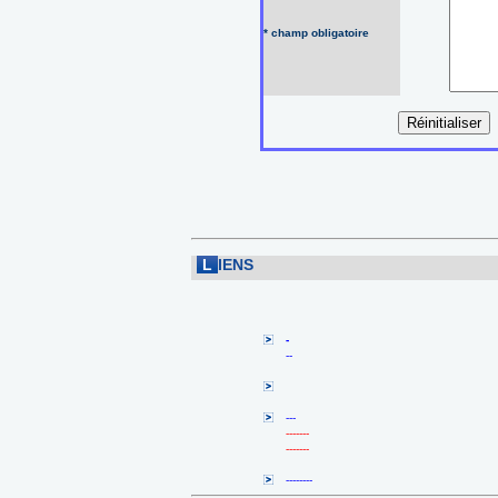
* champ obligatoire
L
IENS
-
--
---
-------
-------
--------