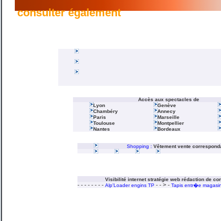
consulter également
Accès aux spectacles de
Lyon
Genève
Chambéry
Annecy
Paris
Marseille
Toulouse
Montpellier
Nantes
Bordeaux
Shopping :
Vêtement vente correspon
Visibilité internet stratégie web rédaction de co
- - - - - - - -
- - > -
Alp'Loader engins TP
Tapis entr�e magasi