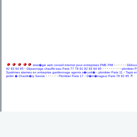
- - - - - -
strat�gie web conseil internet pour entreprises PME PMI
Débouc
-
- - - - - - - - -
92 93 94 95
Dépannage chauffe-eau Paris 77 78 91 92 93 94 95
plombier P
-
-
Systèmes alarmes en entreprise gardiennage agents s�curit�
plombier Paris 11
Tapis e
- - - - - -
-
jardin � Chamb�ry Savoie
Plombier Paris 17
D�m�nageur Paris 78 92 95