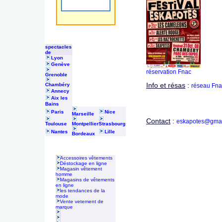
spectacles
de
Lyon
Genève
réservation Fnac
Grenoble
Info et résas
:
Chambéry
réseau Fn
Annecy
Aix les
Bains
Paris
Nice
Marseille
Contact
:
eskapotes@gmai
Toulouse
Montpellier
Strasbourg
Nantes
Lille
Bordeaux
Accessoires vêtements
Déstockage en ligne
Magasin vêtement
homme
Magasins de vêtements
en ligne
les tendances de la
mode
Vente vetement de
marque