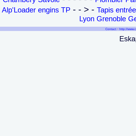
- - > -
Alp'Loader engins TP
Tapis entré
Lyon Grenoble Ge
-
Contact
http://www.
Eskap