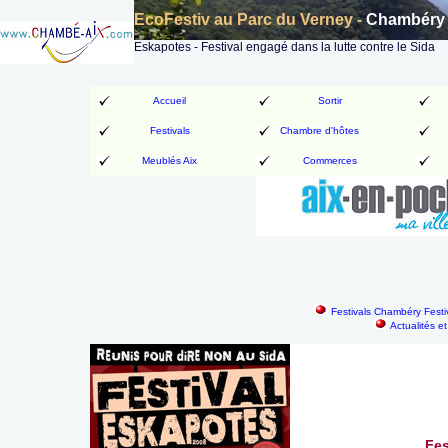
EcoFestiv au Parc du Verney -
Chambéry
Eskapotes - Festival engagé dans la lutte contre le Sida
Accueil
Sortir
Festivals
Chambre d'hôtes
Meublés Aix
Commerces
Festivals Chambéry Festi
Actualités e
Fes