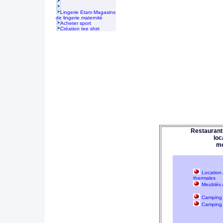
Lingerie Etam Magasins
de lingerie maternité
Acheter sport
Création tee shirt
Restaurants
loc
me
Location 
thermales
Meublés A
Camping 
Camping 