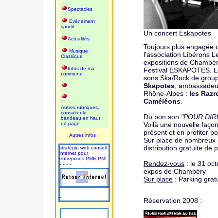
Spectacles
Evènement
sportif
Un concert Eskapotes
Actualités
Toujours plus engagée da
Musique
l'association Libérons L
Classique
expositions de Chambéry
Infos de ma
Festival ESKAPOTES. Le
commune
sons Ska/Rock de group
Skapotes
, ambassadeur
Rhône-Alpes :
les Razr
Caméléons
.
Autres rubriques,
consulter le
Du bon son
"POUR DIRE
bandeau en haut
de page
Voilà une nouvelle façon
présent et en profiter p
Autres infos :
Sur place de nombreux s
distribution gratuite de p
stratégie web conseil
internet pour
entreprises PME PMI
Rendez-vous
: le 31 oc
- - - -
expos de Chambéry
Sur place
: Parking gratu
-
Réservation 2008 :